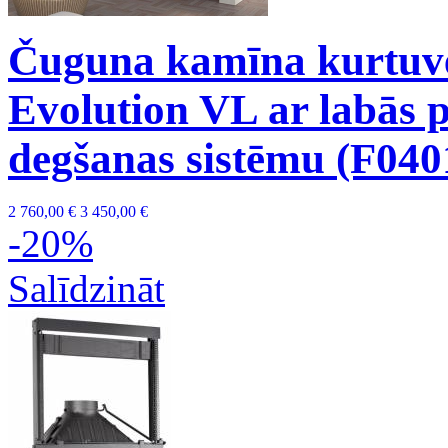
Čuguna kamīna kurtuve
Evolution VL ar labās p
degšanas sistēmu (F
2 760,00 €
3 450,00 €
-20%
Salīdzināt