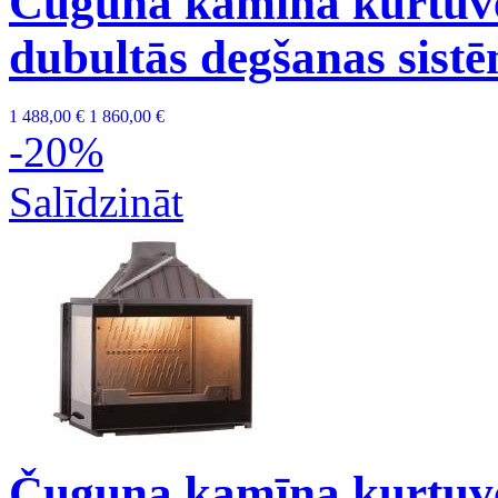
Čuguna kamīna kurtuve
dubultās degšanas sist
1 488,00 €
1 860,00 €
-20%
Salīdzināt
Čuguna kamīna kurtuve