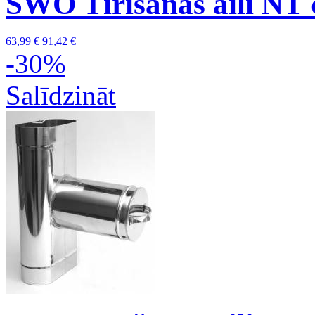
SWO Tīrīšanas aili NT
63,99 €
91,42 €
-30%
Salīdzināt