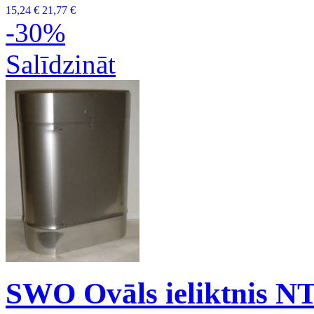
15,24 €
21,77 €
-30%
Salīdzināt
SWO Ovāls ieliktnis N