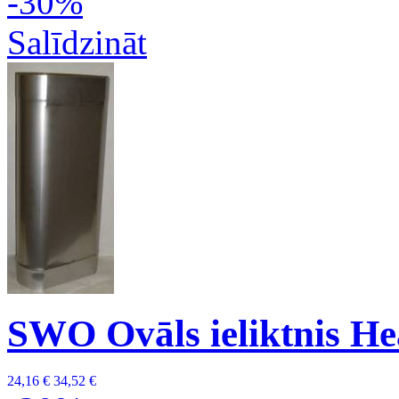
-30%
Salīdzināt
SWO Ovāls ieliktnis H
24,16 €
34,52 €