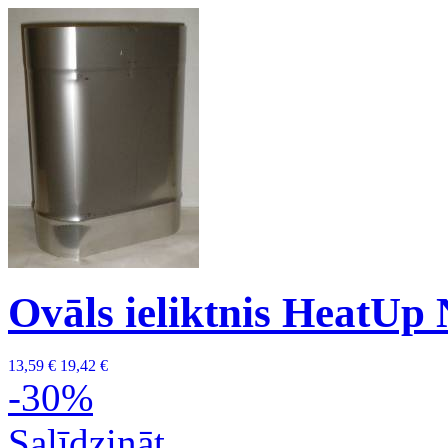
Ovāls ieliktnis HeatUp
13,59 €
19,42 €
-30%
Salīdzināt