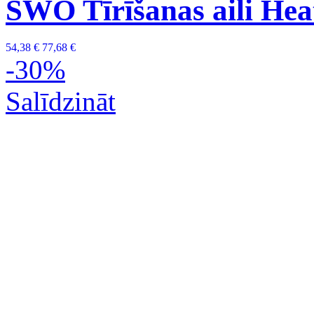
SWO Tīrīšanas aili He
54,38 €
77,68 €
-30%
Salīdzināt