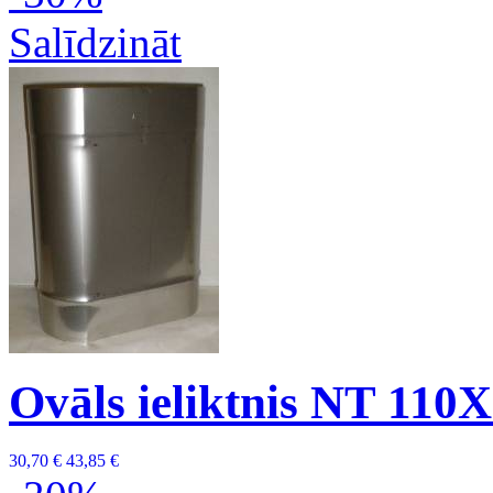
Salīdzināt
Ovāls ieliktnis NT 110
30,70 €
43,85 €