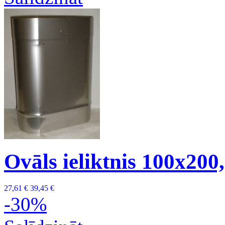
Ovāls ieliktnis 100x200
27,61 €
39,45 €
-30%