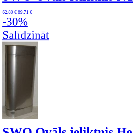
62,80 €
89,71 €
-30%
Salīdzināt
SWO Ovāls ieliktnis H