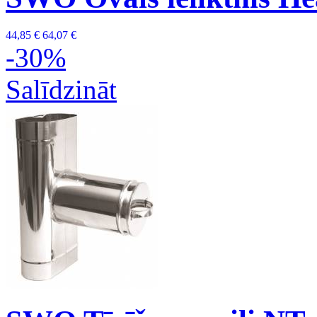
44,85 €
64,07 €
-30%
Salīdzināt