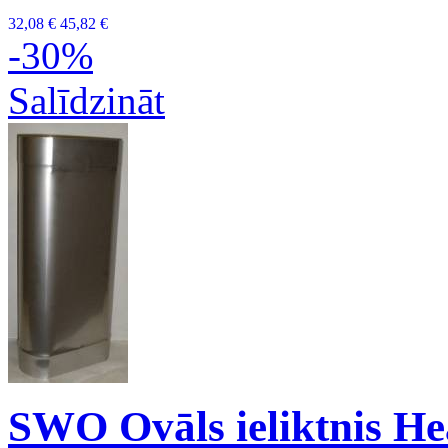
32,08 €
45,82 €
-30%
Salīdzināt
SWO Ovāls ieliktnis H