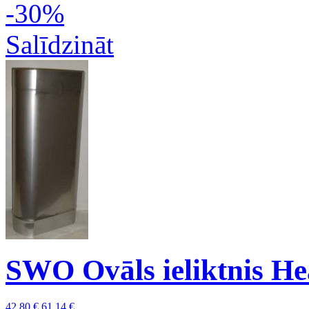
-30%
Salīdzināt
SWO Ovāls ieliktnis H
42,80 €
61,14 €