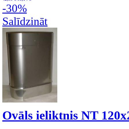
-30%
Salīdzināt
Ovāls ieliktnis NT 120