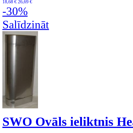
18,68 €
26,69 €
-30%
Salīdzināt
SWO Ovāls ieliktnis H