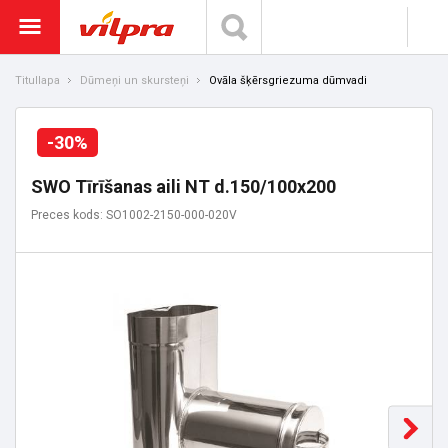
Titullapa
Dūmeņi un skursteņi
Ovāla šķērsgriezuma dūmvadi
-30%
SWO Tīrīšanas aili NT d.150/100x200
Preces kods: SO1002-2150-000-020V