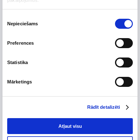
pakalpojumus.
Uzdot jautājumu par preci
Piekrišanas
Nepieciešams
izvēle
Preces apraksts
Preferences
Ražotājs
Vilpros Pramonė
Statistika
Augstums, mm
230
Platums, mm
200
Dziļums, mm
300
Mārketings
Izgatavots no
Skursteņa diametrs, mm
Rādīt detalizēti
Tips
Garantijas termiņš, mēn.
120
Atļaut visu
T-gabals zars, mm
Dūmvadu ieliktņu sistēma ir paredzēta sadegšanas