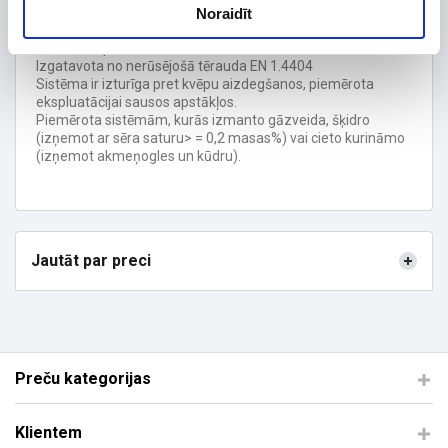
produktu likvidēšanai no apkures iekārtām ar dabisku vilkmi.
Noraidīt
Sistēma tiek uzstādīta esošajos mūra skursteņos.
Darba temperatūra <= 600 ° C.
Izgatavota no nerūsējošā tērauda EN 1.4404
Sistēma ir izturīga pret kvēpu aizdegšanos, piemērota
ekspluatācijai sausos apstākļos.
Piemērota sistēmām, kurās izmanto gāzveida, šķidro
(izņemot ar sēra saturu> = 0,2 masas%) vai cieto kurināmo
(izņemot akmeņogles un kūdru).
Jautāt par preci
Preču kategorijas
Klientem