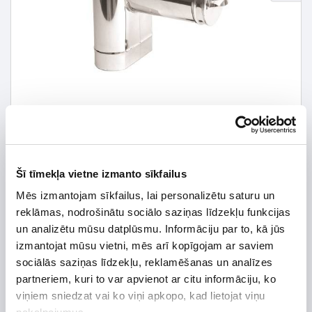
Šī tīmekļa vietne izmanto sīkfailus
63,99 € *
Mēs izmantojam sīkfailus, lai personalizētu saturu un
reklāmas, nodrošinātu sociālo saziņas līdzekļu funkcijas
91,42 €
*Detalizētāku informāciju un cenu meklēt
un analizētu mūsu datplūsmu. Informāciju par to, kā jūs
izmantojat mūsu vietni, mēs arī kopīgojam ar saviem
sociālās saziņas līdzekļu, reklamēšanas un analīzes
partneriem, kuri to var apvienot ar citu informāciju, ko
viņiem sniedzat vai ko viņi apkopo, kad lietojat viņu
Preces apraksts