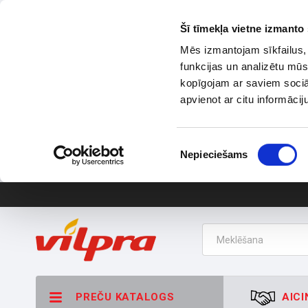
Šī tīmekļa vietne izmanto 
Mēs izmantojam sīkfailus, 
funkcijas un analizētu mūs
kopīgojam ar saviem sociāl
apvienot ar citu informācij
Piekrišanas
Nepieciešams
izvēle
PREČU KATALOGS
AICI