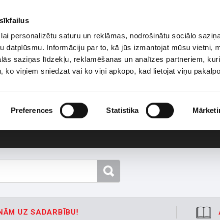
sīkfailus
lai personalizētu saturu un reklāmas, nodrošinātu sociālo saziņa
u datplūsmu. Informāciju par to, kā jūs izmantojat mūsu vietni, 
ās saziņas līdzekļu, reklamēšanas un analīzes partneriem, kuri
u, ko viņiem sniedzat vai ko viņi apkopo, kad lietojat viņu pakal
Preferences
Statistika
Mārketi
NĀM UZ SADARBĪBU!