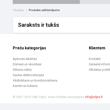
Titullapa
Produktu salīdzinājums
Saraksts ir tukšs
Preču kategorijas
Klientem
Apkures iekārtas
Kontakti
Dūmeņi un skursteņi
Galvenā inform
Siltuma sūkņi
Sīkdatņu politi
Saules elektrostacijas
Vēdināšana un kondicionēšana
Kamīni un krāsnis
© 2002 -2026 UAB Vilpra. Visas tiesības aizsargātas
info@vilpra.lt