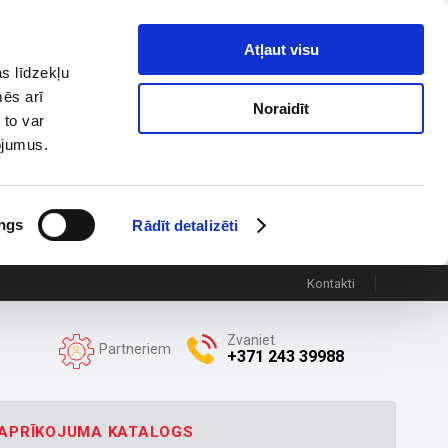
Atļaut visu
s līdzekļu
mēs arī
Noraidīt
 to var
pojumus.
ngs
Rādīt detalizēti
Kontakti
Zvaniet
Partneriem
+371 243 39988
APRĪKOJUMA KATALOGS