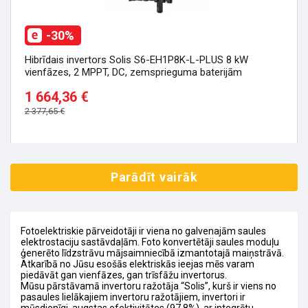
-30%
Hibrīdais invertors Solis S6-EH1P8K-L-PLUS 8 kW
vienfāzes, 2 MPPT, DC, zemsprieguma baterijām
1 664,36 €
2 377,65 €
Parādīt vairāk
Fotoelektriskie pārveidotāji ir viena no galvenajām saules
elektrostaciju sastāvdaļām. Foto konvertētāji saules moduļu
ģenerēto līdzstrāvu mājsaimniecībā izmantotajā maiņstrāvā.
Atkarībā no Jūsu esošās elektriskās ieejas mēs varam
piedāvāt gan vienfāzes, gan trīsfāžu invertorus.
Mūsu pārstāvamā invertoru ražotāja “Solis”, kurš ir viens no
pasaules lielākajiem invertoru ražotājiem, invertori ir