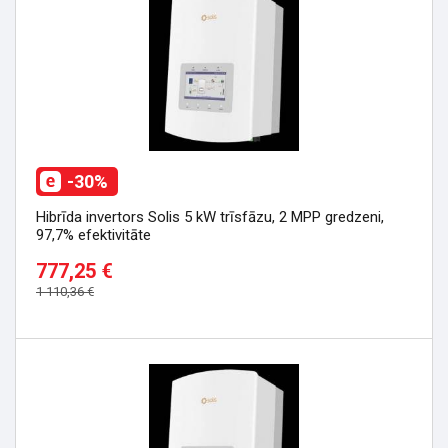
-30%
Hibrīda invertors Solis 5 kW trīsfāzu, 2 MPP gredzeni,
97,7% efektivitāte
777,25 €
1 110,36 €