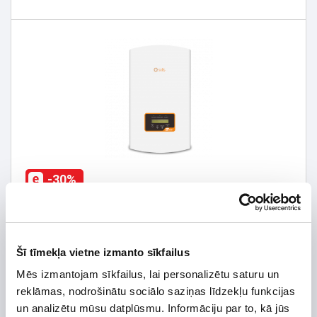
-30%
Invertors Solis S5 10kW trīs fāzes, divi MPP gredzeni,
97,9% efektivitāte
694,54 €
Šī tīmekļa vietne izmanto sīkfailus
992,20 €
Mēs izmantojam sīkfailus, lai personalizētu saturu un
reklāmas, nodrošinātu sociālo saziņas līdzekļu funkcijas
un analizētu mūsu datplūsmu. Informāciju par to, kā jūs