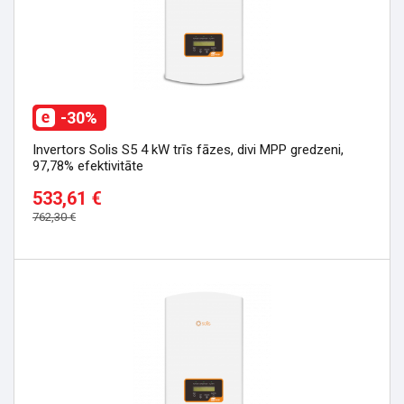
-30%
Invertors Solis S5 4 kW trīs fāzes, divi MPP gredzeni,
97,78% efektivitāte
533,61 €
762,30 €