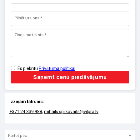
Es piekrītu
Privātuma politikai
Saņemt cenu piedāvājumu
Izziņām tālrunis:
+371 24 339 988
,
mihails.spilkavaits@vilpra.lv
Kārtot pēc