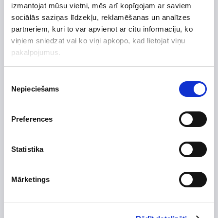
izmantojat mūsu vietni, mēs arī kopīgojam ar saviem
sociālās saziņas līdzekļu, reklamēšanas un analīzes
partneriem, kuri to var apvienot ar citu informāciju, ko
viņiem sniedzat vai ko viņi apkopo, kad lietojat viņu
pakalpojumus.
Piekrišanas
Nepieciešams
izvēle
-30%
Invertors Solis S5 12kW trīs fāzes, divi MPP gredzeni,
98% efektivitāte
Preferences
762,30 €
1 089,00 €
Statistika
Mārketings