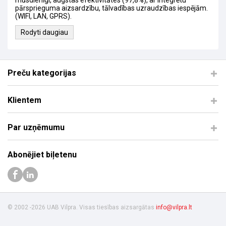
mūsdienīgi, augstas efektivitātes (97,8%), ar integrētu
pārsprieguma aizsardzību, tālvadības uzraudzības iespējām.
(WIFI, LAN, GPRS).
Rodyti daugiau
Preču kategorijas
Klientem
Par uzņēmumu
Abonējiet biļetenu
© 2002 -2026 UAB Vilpra. Visas tiesības aizsargātas
info@vilpra.lt