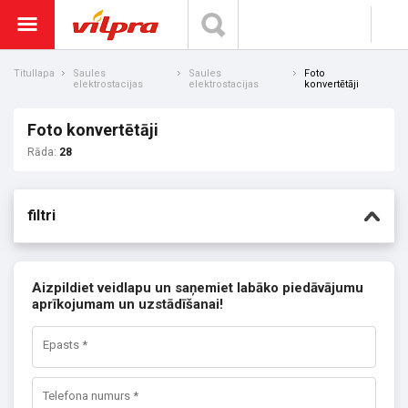
Titullapa
Saules
Saules
Foto
elektrostacijas
elektrostacijas
konvertētāji
Foto konvertētāji
Rāda:
28
filtri
Aizpildiet veidlapu un saņemiet labāko piedāvājumu
aprīkojumam un uzstādīšanai!