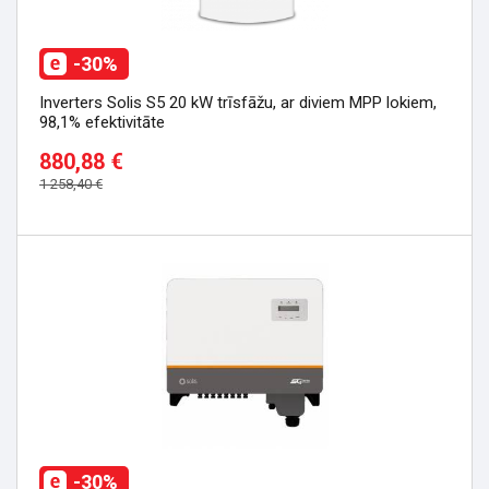
-30%
Inverters Solis S5 20 kW trīsfāžu, ar diviem MPP lokiem,
98,1% efektivitāte
880,88 €
1 258,40 €
-30%