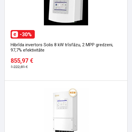
-30%
Hibrīda invertors Solis 8 kW trīsfāzu, 2 MPP gredzeni,
97,7% efektivitāte
855,97 €
1 222,81 €