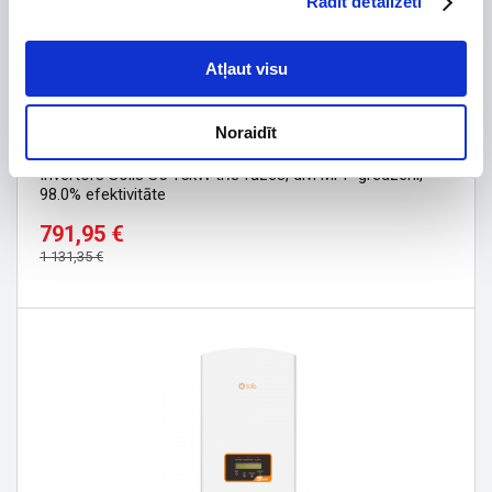
Rādīt detalizēti
Atļaut visu
Noraidīt
-30%
Invertors Solis S5 15kW trīs fāzes, divi MPP gredzeni,
98.0% efektivitāte
791,95 €
1 131,35 €