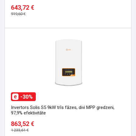
643,72 €
919,60 €
-30%
Invertors Solis S5 9kW trīs fāzes, divi MPP gredzeni,
97,9% efektivitāte
863,52 €
1 233,61 €