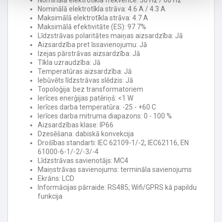
Nominālā elektrotīkla frekvence: 50 Hz / 60 Hz
Nominālā elektrotīkla strāva: 4.6 A / 4.3 A
Maksimālā elektrotīkla strāva: 4.7 A
Maksimālā efektivitāte (ES): 97.7%
Līdzstrāvas polaritātes maiņas aizsardzība: Jā
Aizsardzība pret īssavienojumu: Jā
Izejas pārstrāvas aizsardzība: Jā
Tīkla uzraudzība: Jā
Temperatūras aizsardzība: Jā
Iebūvēts līdzstrāvas slēdzis: Jā
Topoloģija: bez transformatoriem
Ierīces enerģijas patēriņš: <1 W
Ierīces darba temperatūra: -25 - +60 C
Ierīces darba mitruma diapazons: 0 - 100 %
Aizsardzības klase: IP66
Dzesēšana: dabiskā konvekcija
Drošības standarti: IEC 62109-1/-2, IEC62116, EN
61000-6-1/-2/-3/-4
Līdzstrāvas savienotājs: MC4
Maiņstrāvas savienojums: termināla savienojums
Ekrāns: LCD
Informācijas pārraide: RS485; Wifi/GPRS kā papildu
funkcija