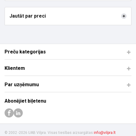
Jautāt par preci
Preču kategorijas
Klientem
Par uzņēmumu
Abonējiet biļetenu
© 2002 -2026 UAB Vilpra. Visas tiesības aizsargātas
info@vilpra.lt