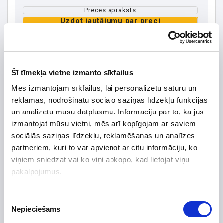
Preces apraksts
Uzdot jautājumu par preci
Šī tīmekļa vietne izmanto sīkfailus
Preces apraksts
Mēs izmantojam sīkfailus, lai personalizētu saturu un
reklāmas, nodrošinātu sociālo saziņas līdzekļu funkcijas
Ražotājs
Solis
un analizētu mūsu datplūsmu. Informāciju par to, kā jūs
Augstums, mm
563
izmantojat mūsu vietni, mēs arī kopīgojam ar saviem
Platums, mm
310
sociālās saziņas līdzekļu, reklamēšanas un analīzes
Dziļums, mm
219
partneriem, kuri to var apvienot ar citu informāciju, ko
viņiem sniedzat vai ko viņi apkopo, kad lietojat viņu
Efektivitāte
pakalpojumus.
Elektr. jauda, līdz
3000
Tips
Trīsfāžu invertori
Piekrišanas
Garantijas termiņš, mēn.
24
Nepieciešams
izvēle