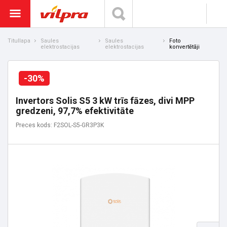
Titullapa
Saules
Saules
Foto
elektrostacijas
elektrostacijas
konvertētāji
-30%
Invertors Solis S5 3 kW trīs fāzes, divi MPP
gredzeni, 97,7% efektivitāte
Preces kods: F2SOL-S5-GR3P3K