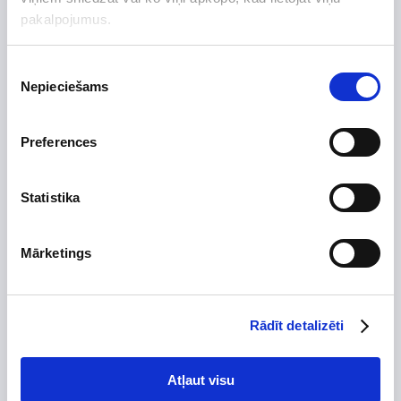
pakalpojumus.
Maksimālā ieejas jauda: 45 kW;
Maksimālais ieejas spriegums: 1100 V;
Nominālais spriegums: 600 V;
Piekrišanas
Ieslēgšanās spriegums: 180 V;
Nepieciešams
izvēle
MPPT sprieguma diapazons: 200–1000 V;
Maksimālā ieejas strāva: 32 A / 32 A / 32 A;
Maksimālā īsslēguma strāva: 40 A / 40 A / 40 A;
MPPT skaits / maks. ieejas grupu skaits: 3 / 6.
Preferences
Nominālā izejas jauda: 30 kW;
Maksimālā šķietamā izejas jauda: 33 kVA;
Maksimālā izejas jauda: 33 kW;
Statistika
Nominālais tīkla spriegums: 3/N/PE, 220 V / 380 V,
230 V / 400 V;
Nominālā tīkla frekvence: 50 Hz / 60 Hz;
Nominālā tīkla strāva: 45,6 A / 43,3 A;
Mārketings
Maksimālā tīkla strāva: 50,2 A;
Jaudas koeficients: > 0,99 (regulējams no 0,8 vadoša
līdz 0,8 atpaliekoša);
THDi: < 3 %.
Rādīt detalizēti
Efektivitāte
Maksimālā efektivitāte: 98,5 %;
Atļaut visu
ES efektivitāte: 98,1 %.