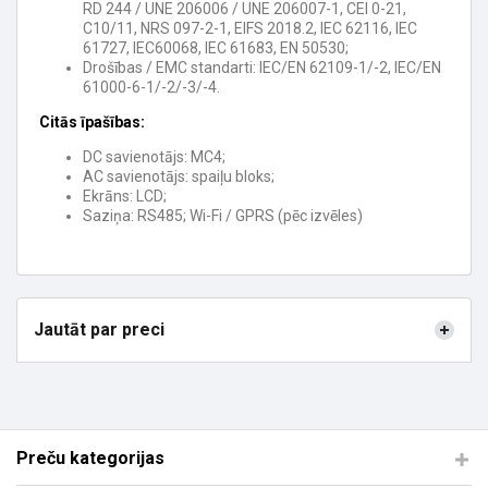
RD 244 / UNE 206006 / UNE 206007-1, CEI 0-21,
C10/11, NRS 097-2-1, EIFS 2018.2, IEC 62116, IEC
61727, IEC60068, IEC 61683, EN 50530;
Drošības / EMC standarti: IEC/EN 62109-1/-2, IEC/EN
61000-6-1/-2/-3/-4.
Citās īpašības:
DC savienotājs: MC4;
AC savienotājs: spaiļu bloks;
Ekrāns: LCD;
Saziņa: RS485; Wi-Fi / GPRS (pēc izvēles)
Jautāt par preci
Preču kategorijas