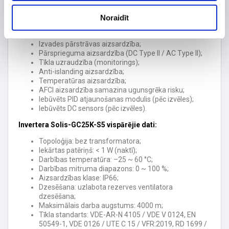
Aizsardzība
Noraidīt
DC reversās polaritātes aizsardzība;
Aizsardzība pret īsslēgumu;
Izvades pārstrāvas aizsardzība;
Pārsprieguma aizsardzība (DC Type II / AC Type II);
Tīkla uzraudzība (monitorings);
Anti-islanding aizsardzība;
Temperatūras aizsardzība;
AFCI aizsardzība samazina ugunsgrēka risku;
Iebūvēts PID atjaunošanas modulis (pēc izvēles);
Iebūvēts DC sensors (pēc izvēles).
Invertera Solis-GC25K-S5 vispārējie dati:
Topoloģija: bez transformatora;
Iekārtas patēriņš: < 1 W (naktī);
Darbības temperatūra: –25 ~ 60 °C;
Darbības mitruma diapazons: 0 ~ 100 %;
Aizsardzības klase: IP66;
Dzesēšana: uzlabota rezerves ventilatora
dzesēšana;
Maksimālais darba augstums: 4000 m;
Tīkla standarts: VDE-AR-N 4105 / VDE V 0124, EN
50549-1, VDE 0126 / UTE C 15 / VFR:2019, RD 1699 /