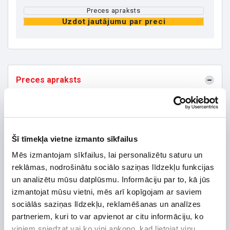
Preces apraksts
Uzdot jautājumu par preci
Preces apraksts
Ražotājs
Solis
Augstums, mm
629
Platums, mm
647
Šī tīmekļa vietne izmanto sīkfailus
Dziļums, mm
252
Mēs izmantojam sīkfailus, lai personalizētu saturu un
Efektivitāte
reklāmas, nodrošinātu sociālo saziņas līdzekļu funkcijas
un analizētu mūsu datplūsmu. Informāciju par to, kā jūs
Elektr. jauda, līdz
30
izmantojat mūsu vietni, mēs arī kopīgojam ar saviem
Tips
Trīsfāžu invertori
sociālās saziņas līdzekļu, reklamēšanas un analīzes
Garantijas termiņš, mēn.
24
partneriem, kuri to var apvienot ar citu informāciju, ko
Tehniskie raksturlielumi:
viņiem sniedzat vai ko viņi apkopo, kad lietojat viņu