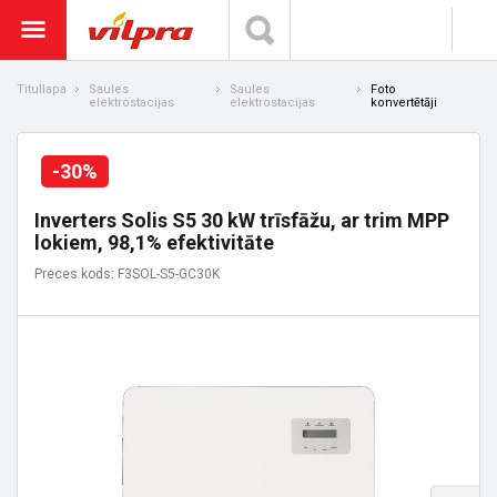
Titullapa
Saules
Saules
Foto
elektrostacijas
elektrostacijas
konvertētāji
-30%
Inverters Solis S5 30 kW trīsfāžu, ar trim MPP
lokiem, 98,1% efektivitāte
Preces kods: F3SOL-S5-GC30K