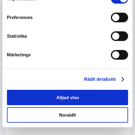
Preces apraksts
Uzdot jautājumu par preci
Preferences
Statistika
Preces apraksts
Mārketings
Ražotājs
Solis
Augstums, mm
1065
Platums, mm
567
Rādīt detalizēti
Dziļums, mm
344.5
Efektivitāte
Atļaut visu
Elektr. jauda, līdz
100000
Noraidīt
Tips
Trīsfāžu invertori
Garantijas termiņš, mēn.
24
.