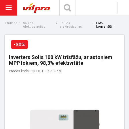
Titullapa
Saules
Saules
Foto
elektrostacijas
elektrostacijas
konvertētāji
-30%
Inverters Solis 100 kW trīsfāžu, ar astoņiem
MPP lokiem, 98,3% efektivitāte
Preces kods: F3SOL-100K-5G-PRO