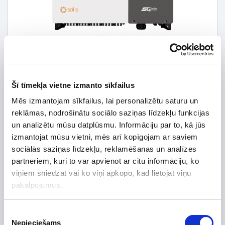
Šī tīmekļa vietne izmanto sīkfailus
Mēs izmantojam sīkfailus, lai personalizētu saturu un
reklāmas, nodrošinātu sociālo saziņas līdzekļu funkcijas
un analizētu mūsu datplūsmu. Informāciju par to, kā jūs
izmantojat mūsu vietni, mēs arī kopīgojam ar saviem
sociālās saziņas līdzekļu, reklamēšanas un analīzes
3 430,35 € *
partneriem, kuri to var apvienot ar citu informāciju, ko
viņiem sniedzat vai ko viņi apkopo, kad lietojat viņu
4 900,50 €
*Detalizētāku informāciju un cenu meklēt
pakalpojumus.
Piekrišanas
Nepieciešams
izvēle