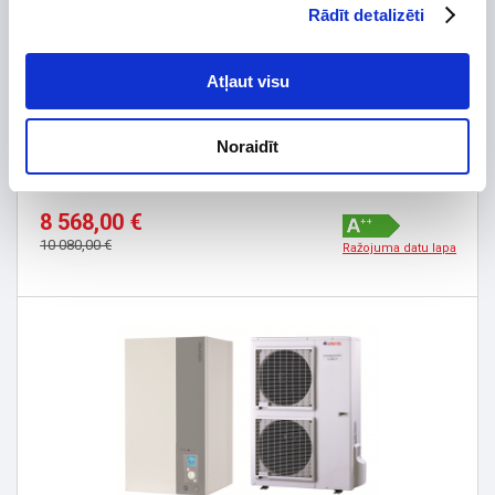
Rādīt detalizēti
Atļaut visu
-15%
Noraidīt
Siltumsūknis gaiss/ūdens Atlantic Alfea Extensa Duo
A.I. 10 R32 (024309, 700229, 074124)
8 568,00 €
10 080,00 €
Ražojuma datu lapa