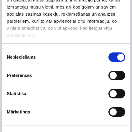
izmantojat mūsu vietni, mēs arī kopīgojam ar saviem
sociālās saziņas līdzekļu, reklamēšanas un analīzes
partneriem, kuri to var apvienot ar citu informāciju, ko
viņiem sniedzat vai ko viņi apkopo, kad lietojat viņu
pakalpojumus.
Piekrišanas
-15%
Nepieciešams
izvēle
Gaiss/ūdens siltumsūkni Atlantic Alfea Extensa A.I. 10
R32
Preferences
6 362,25 €
7 485,00 €
Ražojuma datu lapa
Statistika
Mārketings