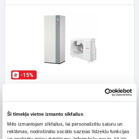
-15%
Gaiss/ūdens siltumsūkni Atlantic Alfea Extensa DUO A.I.
6 32
7 649,15 €
8 999,00 €
Ražojuma datu lapa
Šī tīmekļa vietne izmanto sīkfailus
Mēs izmantojam sīkfailus, lai personalizētu saturu un
reklāmas, nodrošinātu sociālo saziņas līdzekļu funkcijas
un analizētu mūsu datplūsmu. Informāciju par to, kā jūs