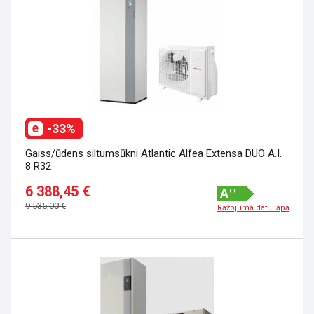
-33%
Gaiss/ūdens siltumsūkni Atlantic Alfea Extensa DUO A.I.
8 R32
6 388,45 €
9 535,00 €
Ražojuma datu lapa