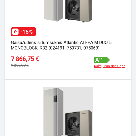
-15%
Gaisa/ūdens siltumsūknis Atlantic ALFEA M DUO 5
MONOBLOCK, R32 (024191, 750731, 075069)
7 866,75 €
9 255,00 €
Ražojuma datu lapa