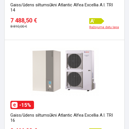
Gaiss/ūdens siltumsūkni Atlantic Alfea Excellia A.I. TRI
14
7 488,50 €
8 810,00 €
Ražojuma datu lapa
-15%
Gaiss/ūdens siltumsūkni Atlantic Alfea Excellia A.I. TRI
16