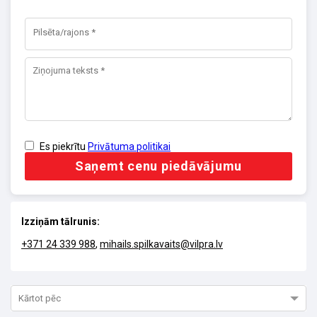
Es piekrītu
Privātuma politikai
Saņemt cenu piedāvājumu
Izziņām tālrunis:
+371 24 339 988
,
mihails.spilkavaits@vilpra.lv
Kārtot pēc