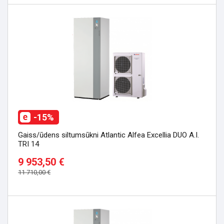
-15%
Gaiss/ūdens siltumsūkni Atlantic Alfea Excellia DUO A.I.
TRI 14
9 953,50 €
11 710,00 €