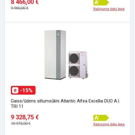
8 466,00 €
9 960,00 €
Ražojuma datu lapa
-15%
Gaiss/ūdens siltumsūkni Atlantic Alfea Excellia DUO A.I.
TRI 11
9 328,75 €
10 975,00 €
Ražojuma datu lapa