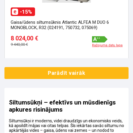
-15%
Gaisa/ūdens siltumsūknis Atlantic ALFEA M DUO 6
MONOBLOCK, R32 (024191, 750732, 075069)
8 024,00 €
9 440,00 €
Ražojuma datu lapa
Parādīt vairāk
Siltumsūkņi – efektīvs un mūsdienīgs
apkures risinājums
Siltumsūkņi ir moderns, videi draudzīgs un ekonomisks veids,
kā apsildīt mājas vai citas telpas. Šīs iekārtas savāc siltumu no
apkārtējās vides – gaisa, ūdens vai zemes – un nodod to