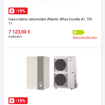
-15%
Gaiss/ūdens siltumsūkni Atlantic Alfea Excellia A.I. TRI
11
7 123,00 €
8 380,00 €
Ražojuma datu lapa
-15%