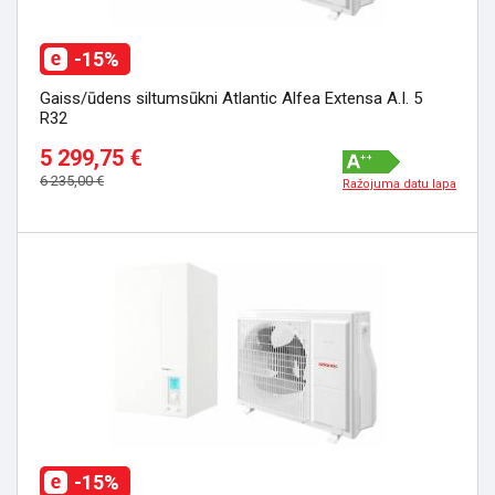
-15%
Gaiss/ūdens siltumsūkni Atlantic Alfea Extensa A.I. 5
R32
5 299,75 €
6 235,00 €
Ražojuma datu lapa
-15%