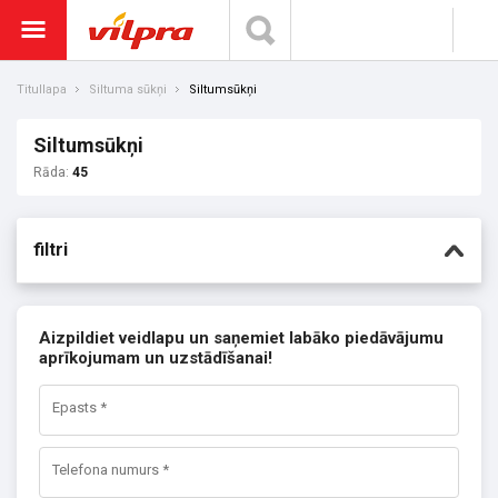
Titullapa
Siltuma sūkņi
Siltumsūkņi
Siltumsūkņi
Rāda:
45
filtri
Aizpildiet veidlapu un saņemiet labāko piedāvājumu
aprīkojumam un uzstādīšanai!