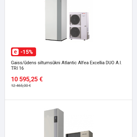
-15%
Gaiss/ūdens siltumsūkni Atlantic Alfea Excellia DUO A.I.
TRI 16
10 595,25 €
12 465,00 €