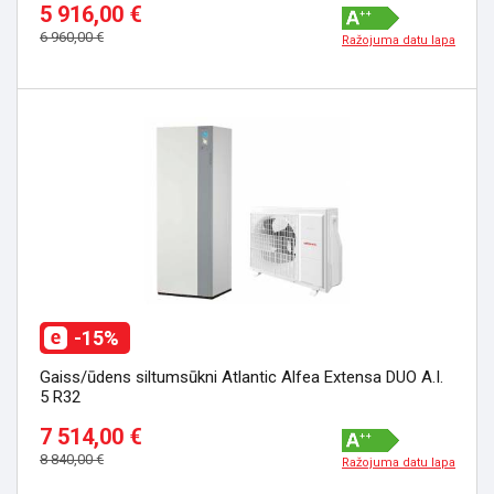
5 916,00 €
6 960,00 €
Ražojuma datu lapa
-15%
Gaiss/ūdens siltumsūkni Atlantic Alfea Extensa DUO A.I.
5 R32
7 514,00 €
8 840,00 €
Ražojuma datu lapa