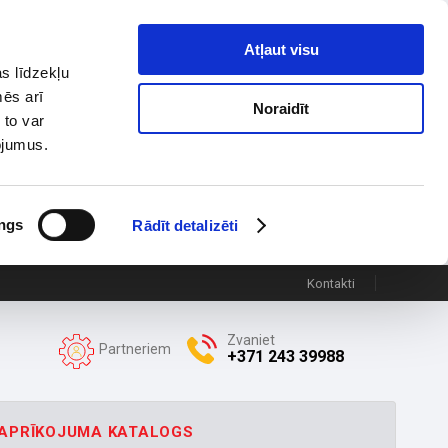
Atļaut visu
s līdzekļu
mēs arī
Noraidīt
 to var
pojumus.
ngs
Rādīt detalizēti
Kontakti
Zvaniet
Partneriem
+371 243 39988
APRĪKOJUMA KATALOGS