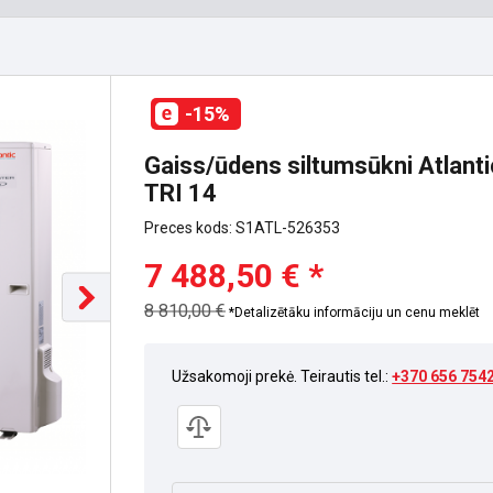
-15%
Gaiss/ūdens siltumsūkni Atlantic
TRI 14
Preces kods: S1ATL-526353
7 488,50 € *
8 810,00 €
*Detalizētāku informāciju un cenu meklēt
Užsakomoji prekė. Teirautis tel.:
+370 656 754