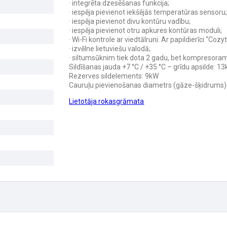
· integrēta dzesēšanas funkcija;
· iespēja pievienot iekšējās temperatūras sensoru
· iespēja pievienot divu kontūru vadību;
· iespēja pievienot otru apkures kontūras moduli;
· Wi-Fi kontrole ar viedtālruni. Ar papildierīci “Cozy
· izvēlne lietuviešu valodā;
· siltumsūknim tiek dota 2 gadu, bet kompresoram
Sildīšanas jauda +7 °C / +35 °C – grīdu apsilde: 1
Rezerves sildelements: 9kW
Cauruļu pievienošanas diametrs (gāze-šķidrums): 
Lietotāja rokasgrāmata