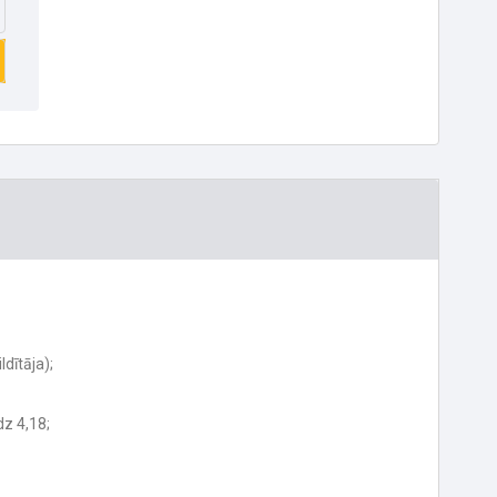
ldītāja);
dz 4,18;