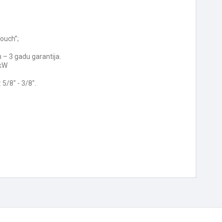
;
touch”;
 – 3 gadu garantija.
3kW
5/8" - 3/8".