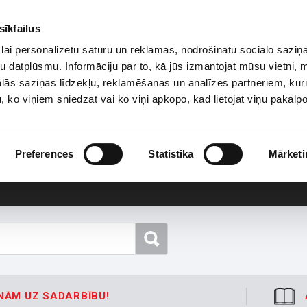
sīkfailus
lai personalizētu saturu un reklāmas, nodrošinātu sociālo saziņa
u datplūsmu. Informāciju par to, kā jūs izmantojat mūsu vietni, 
ās saziņas līdzekļu, reklamēšanas un analīzes partneriem, kuri
u, ko viņiem sniedzat vai ko viņi apkopo, kad lietojat viņu pakal
Preferences
Statistika
Mārketi
NĀM UZ SADARBĪBU!