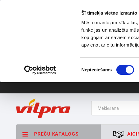
Šī tīmekļa vietne izmanto 
Mēs izmantojam sīkfailus, 
funkcijas un analizētu mūs
kopīgojam ar saviem sociāl
apvienot ar citu informācij
Piekrišanas
Nepieciešams
izvēle
PREČU KATALOGS
AICI