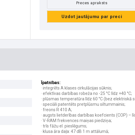
Preces apraksts
Uzdot jautājumu par preci
Īpatnības:
· integrēts A klases cirkulācijas sūknis;
· efektīvas darbības robeža no -25 °C līdz +40 °C;
· plūsmas temperatūra līdz 60 °C (bez elektriskā si
· speciāli patentēts pretplūsmu siltummainis;
· freons R 410 A;
· augsts lietderības darbības koefcients (COP) – lī
· V-RAM frekvences maiņas piedziņa;
· trīs fāžu el. pieslēgums;
· klusa āra daļa: 47 dB 1 m attālumā;