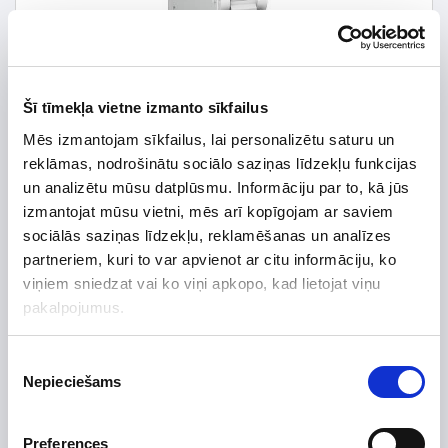
Šī tīmekļa vietne izmanto sīkfailus
Mēs izmantojam sīkfailus, lai personalizētu saturu un
reklāmas, nodrošinātu sociālo saziņas līdzekļu funkcijas
un analizētu mūsu datplūsmu. Informāciju par to, kā jūs
izmantojat mūsu vietni, mēs arī kopīgojam ar saviem
sociālās saziņas līdzekļu, reklamēšanas un analīzes
4,17 € *
partneriem, kuri to var apvienot ar citu informāciju, ko
viņiem sniedzat vai ko viņi apkopo, kad lietojat viņu
*Detalizētāku informāciju un cenu meklēt
pakalpojumus.
Piekrišanas
Nepieciešams
izvēle
Preces apraksts
Uzdot jautājumu par preci
Preferences