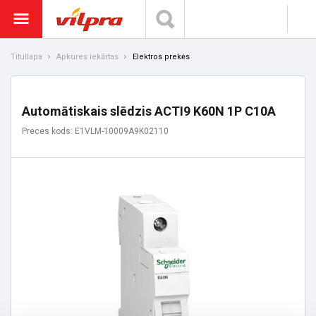
Titullapa
Apkures iekārtas
Elektros prekės
Automātiskais slēdzis ACTI9 K60N 1P C10A
Preces kods: E1VLM-10009A9K02110