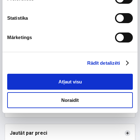
Statistika
Preces apraksts
Mārketings
Ražotājs
Augstums, mm
81
Platums, mm
18
Rādīt detalizēti
Dziļums, mm
70
Tips
Atļaut visu
Garantijas termiņš, mēn.
24
Noraidīt
.
Jautāt par preci