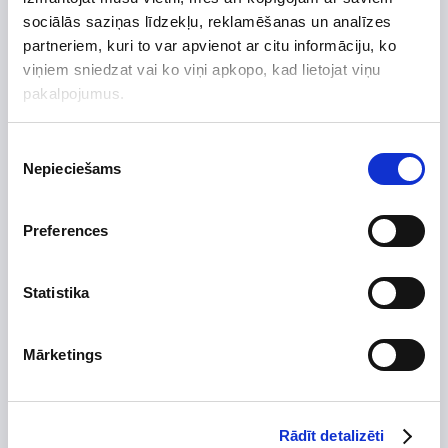
sociālās saziņas līdzekļu, reklamēšanas un analīzes
Preces apraksts
partneriem, kuri to var apvienot ar citu informāciju, ko
Uzdot jautājumu par preci
viņiem sniedzat vai ko viņi apkopo, kad lietojat viņu
pakalpojumus.
Piekrišanas
Nepieciešams
Preces apraksts
izvēle
Ražotājs
Vilpros Pramonė
Preferences
Augstums, mm
288
Platums, mm
250
Statistika
Dziļums, mm
250
Izgatavots no
Mārketings
Skursteņa diametrs, mm
Tips
Stūra
Rādīt detalizēti