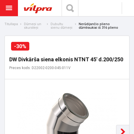
Titullapa
Dūmeņi un
Dubultu
Nerūdijančio plieno
skursteņi
sienu dūmeņi
dūmtraukiai iš 316 plieno
-30%
DW Divkārša siena elkonis NTNT 45' d.200/250
Preces kods: D22002-0200-045-011V