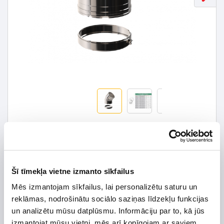
91,73 € *
131,04 €
*Detalizētāku informāciju un cenu meklēt
Šī tīmekļa vietne izmanto sīkfailus
Mēs izmantojam sīkfailus, lai personalizētu saturu un
Užsakomoji prekė. Teirautis tel.:
+370 656 75421
reklāmas, nodrošinātu sociālo saziņas līdzekļu funkcijas
un analizētu mūsu datplūsmu. Informāciju par to, kā jūs
izmantojat mūsu vietni, mēs arī kopīgojam ar saviem