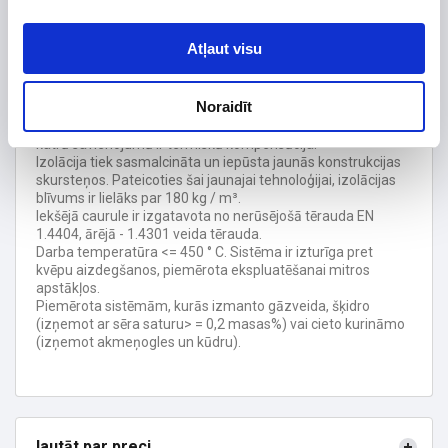
Izolācijas biezums, mm
Garantijas termiņš, mēn.
120
Atļaut visu
Jaunās konstrukcijas skursteņu izolācija ir 25 mm bieza,
bet saglabā 50 mm biezā izolācijas materiāla īpašības.
Noraidīt
Pateicoties mazākam ārējam diametram skursteņi
izskatās estētiski pievilcīgāki, vieglāka elementu montāža,
katrā savienojumā ir termiskā kompensācija.
Izolācija tiek sasmalcināta un iepūsta jaunās konstrukcijas
skursteņos. Pateicoties šai jaunajai tehnoloģijai, izolācijas
blīvums ir lielāks par 180 kg / m³.
Iekšējā caurule ir izgatavota no nerūsējošā tērauda EN
1.4404, ārējā - 1.4301 veida tērauda.
Darba temperatūra <= 450 ° C. Sistēma ir izturīga pret
kvēpu aizdegšanos, piemērota ekspluatēšanai mitros
apstākļos.
Piemērota sistēmām, kurās izmanto gāzveida, šķidro
(izņemot ar sēra saturu> = 0,2 masas%) vai cieto kurināmo
(izņemot akmeņogles un kūdru).
Jautāt par preci