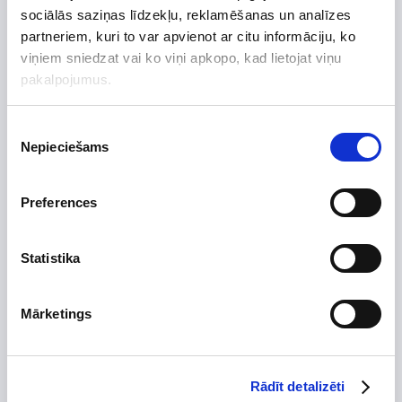
sociālās saziņas līdzekļu, reklamēšanas un analīzes
partneriem, kuri to var apvienot ar citu informāciju, ko
Preces apraksts
viņiem sniedzat vai ko viņi apkopo, kad lietojat viņu
Uzdot jautājumu par preci
pakalpojumus.
Piekrišanas
Nepieciešams
izvēle
Preces apraksts
Preferences
Ražotājs
Vilpros Pramonė
Augstums, mm
250
Statistika
Platums, mm
180
Dziļums, mm
180
Mārketings
Izgatavots no
Skursteņa diametrs, mm
Tips
Rādīt detalizēti
Izolācijas biezums, mm