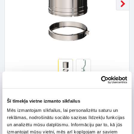
36,28 € *
Šī tīmekļa vietne izmanto sīkfailus
51,82 €
*Detalizētāku informāciju un cenu meklēt
Mēs izmantojam sīkfailus, lai personalizētu saturu un
reklāmas, nodrošinātu sociālo saziņas līdzekļu funkcijas
Užsakomoji prekė. Teirautis tel.:
+370 656 75421
un analizētu mūsu datplūsmu. Informāciju par to, kā jūs
izmantojat mūsu vietni, mēs arī kopīgojam ar saviem