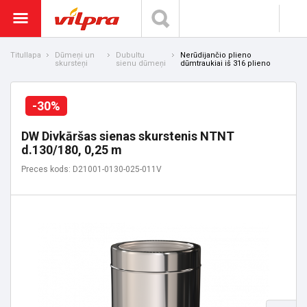
Titullapa
Dūmeņi un
Dubultu
Nerūdijančio plieno
skursteņi
sienu dūmeņi
dūmtraukiai iš 316 plieno
-30%
DW Divkāršas sienas skurstenis NTNT
d.130/180, 0,25 m
Preces kods: D21001-0130-025-011V