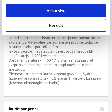
Garantijas termiņš, mēn.
120
Atļaut visu
Jaunās konstrukcijas skursteņu izolācija ir 25 mm bieza,
bet saglabā 50 mm biezā izolācijas materiāla īpašības.
Pateicoties mazākam ārējam diametram skursteņi
Noraidīt
izskatās estētiski pievilcīgāki, vieglāka elementu montāža,
katrā savienojumā ir termiskā kompensācija.
Izolācija tiek sasmalcināta un iepūsta jaunās konstrukcijas
skursteņos. Pateicoties šai jaunajai tehnoloģijai, izolācijas
blīvums ir lielāks par 180 kg / m³.
Iekšējā caurule ir izgatavota no nerūsējošā tērauda EN
1.4404, ārējā - 1.4301 veida tērauda.
Darba temperatūra <= 450 ° C. Sistēma ir izturīga pret
kvēpu aizdegšanos, piemērota ekspluatēšanai mitros
apstākļos.
Piemērota sistēmām, kurās izmanto gāzveida, šķidro
(izņemot ar sēra saturu> = 0,2 masas%) vai cieto kurināmo
(izņemot akmeņogles un kūdru).
Jautāt par preci