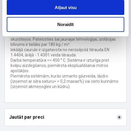
Atļaut visu
Jaunās konstrukcijas skursteņu izolācija ir 25 mm bieza,
bet saglabā 50 mm biezā izolācijas materiāla īpašības.
Pateicoties mazākam ārējam diametram skursteņi
izskatās estētiski pievilcīgāki, vieglāka elementu montāža,
Noraidīt
katrā savienojumā ir termiskā kompensācija.
Izolācija tiek sasmalcināta un iepūsta jaunās konstrukcijas
skursteņos. Pateicoties šai jaunajai tehnoloģijai, izolācijas
blīvums ir lielāks par 180 kg / m³.
Iekšējā caurule ir izgatavota no nerūsējošā tērauda EN
1.4404, ārējā - 1.4301 veida tērauda.
Darba temperatūra <= 450 ° C. Sistēma ir izturīga pret
kvēpu aizdegšanos, piemērota ekspluatēšanai mitros
apstākļos.
Piemērota sistēmām, kurās izmanto gāzveida, šķidro
(izņemot ar sēra saturu> = 0,2 masas%) vai cieto kurināmo
(izņemot akmeņogles un kūdru).
Jautāt par preci