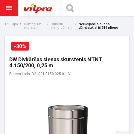
Titullapa
Dūmeņi un
Dubultu
Nerūdijančio plieno
skursteņi
sienu dūmeņi
dūmtraukiai iš 316 plieno
-30%
DW Divkāršas sienas skurstenis NTNT
d.150/200, 0,25 m
Preces kods: D21001-0150-025-011V