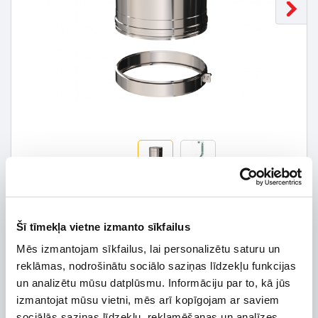
39,28 € *
Šī tīmekļa vietne izmanto sīkfailus
56,11 €
*Detalizētāku informāciju un cenu meklēt
Mēs izmantojam sīkfailus, lai personalizētu saturu un
reklāmas, nodrošinātu sociālo saziņas līdzekļu funkcijas
un analizētu mūsu datplūsmu. Informāciju par to, kā jūs
izmantojat mūsu vietni, mēs arī kopīgojam ar saviem
sociālās saziņas līdzekļu, reklamēšanas un analīzes