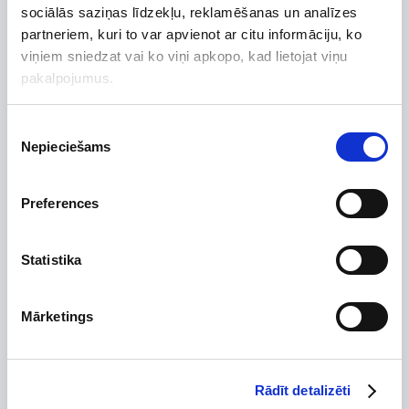
sociālās saziņas līdzekļu, reklamēšanas un analīzes
Preces apraksts
partneriem, kuri to var apvienot ar citu informāciju, ko
Uzdot jautājumu par preci
viņiem sniedzat vai ko viņi apkopo, kad lietojat viņu
pakalpojumus.
Piekrišanas
Preces apraksts
Nepieciešams
izvēle
Ražotājs
Vilpros Pramonė
Preferences
Augstums, mm
520
Platums, mm
250
Statistika
Dziļums, mm
332
Izgatavots no
Mārketings
Skursteņa diametrs, mm
Tips
Stūra
Rādīt detalizēti
Izolācijas biezums, mm