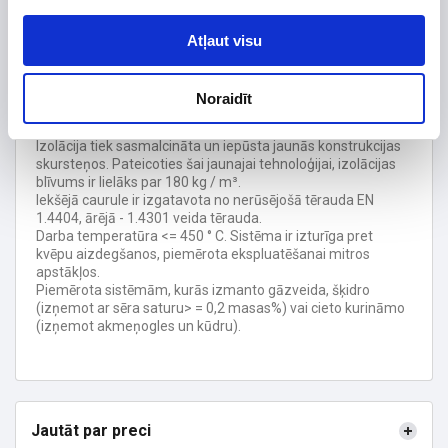
Garantijas termiņš, mēn.
120
Atļaut visu
Jaunās konstrukcijas skursteņu izolācija ir 25 mm bieza,
bet saglabā 50 mm biezā izolācijas materiāla īpašības.
Pateicoties mazākam ārējam diametram skursteņi
Noraidīt
izskatās estētiski pievilcīgāki, vieglāka elementu montāža,
katrā savienojumā ir termiskā kompensācija.
Izolācija tiek sasmalcināta un iepūsta jaunās konstrukcijas
skursteņos. Pateicoties šai jaunajai tehnoloģijai, izolācijas
blīvums ir lielāks par 180 kg / m³.
Iekšējā caurule ir izgatavota no nerūsējošā tērauda EN
1.4404, ārējā - 1.4301 veida tērauda.
Darba temperatūra <= 450 ° C. Sistēma ir izturīga pret
kvēpu aizdegšanos, piemērota ekspluatēšanai mitros
apstākļos.
Piemērota sistēmām, kurās izmanto gāzveida, šķidro
(izņemot ar sēra saturu> = 0,2 masas%) vai cieto kurināmo
(izņemot akmeņogles un kūdru).
Jautāt par preci