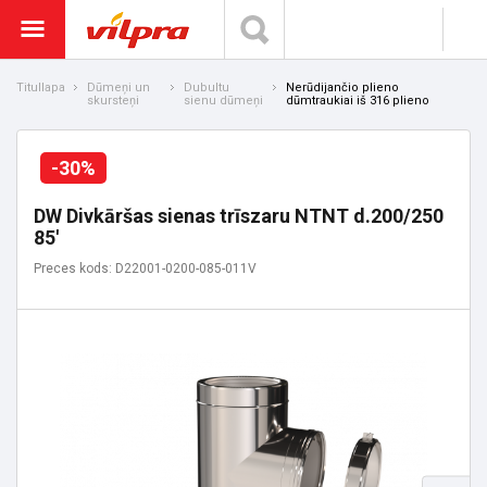
Titullapa
Dūmeņi un
Dubultu
Nerūdijančio plieno
skursteņi
sienu dūmeņi
dūmtraukiai iš 316 plieno
-30%
DW Divkāršas sienas trīszaru NTNT d.200/250
85'
Preces kods: D22001-0200-085-011V