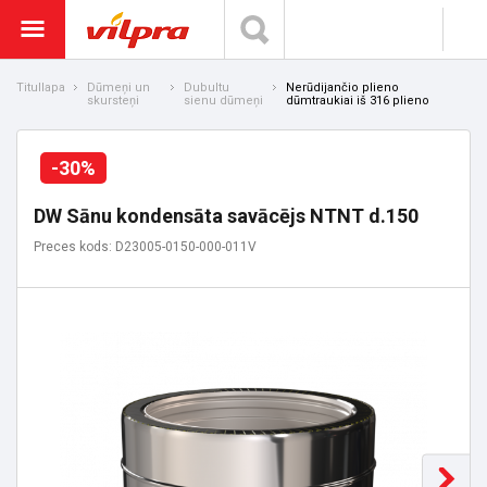
Titullapa
Dūmeņi un
Dubultu
Nerūdijančio plieno
skursteņi
sienu dūmeņi
dūmtraukiai iš 316 plieno
-30%
DW Sānu kondensāta savācējs NTNT d.150
Preces kods: D23005-0150-000-011V