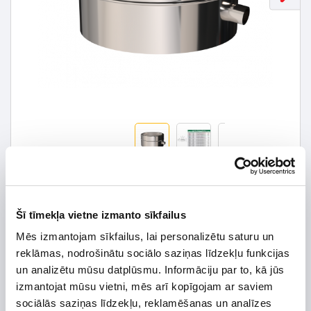
37,08 € *
Šī tīmekļa vietne izmanto sīkfailus
52,97 €
*Detalizētāku informāciju un cenu meklēt
Mēs izmantojam sīkfailus, lai personalizētu saturu un
reklāmas, nodrošinātu sociālo saziņas līdzekļu funkcijas
un analizētu mūsu datplūsmu. Informāciju par to, kā jūs
izmantojat mūsu vietni, mēs arī kopīgojam ar saviem
sociālās saziņas līdzekļu, reklamēšanas un analīzes