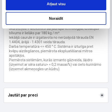
Jaunās konstrukcijas skursteņu izolācija ir 25 mm bieza,
Atļaut visu
bet saglabā 50 mm biezā izolācijas materiāla īpašības.
Pateicoties mazākam ārējam diametram skursteņi
izskatās estētiski pievilcīgāki, vieglāka elementu montāža,
Noraidīt
katrā savienojumā ir termiskā kompensācija.
Izolācija tiek sasmalcināta un iepūsta jaunās konstrukcijas
skursteņos. Pateicoties šai jaunajai tehnoloģijai, izolācijas
blīvums ir lielāks par 180 kg / m³.
Iekšējā caurule ir izgatavota no nerūsējošā tērauda EN
1.4404, ārējā - 1.4301 veida tērauda.
Darba temperatūra <= 450 ° C. Sistēma ir izturīga pret
kvēpu aizdegšanos, piemērota ekspluatēšanai mitros
apstākļos.
Piemērota sistēmām, kurās izmanto gāzveida, šķidro
(izņemot ar sēra saturu> = 0,2 masas%) vai cieto kurināmo
(izņemot akmeņogles un kūdru).
Jautāt par preci