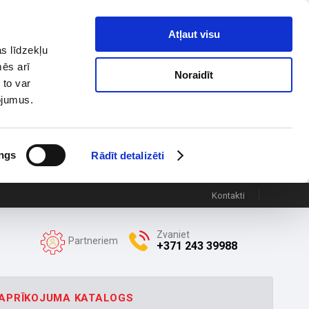
Atļaut visu
s līdzekļu
mēs arī
Noraidīt
 to var
pojumus.
ngs
Rādīt detalizēti
Kontakti
Zvaniet
Partneriem
+371 243 39988
APRĪKOJUMA KATALOGS