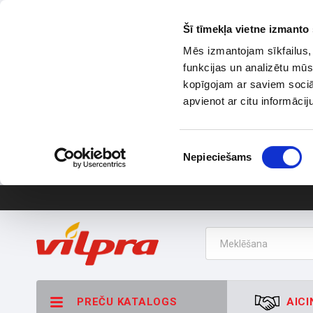
Šī tīmekļa vietne izmanto 
Mēs izmantojam sīkfailus, 
funkcijas un analizētu mūs
kopīgojam ar saviem sociāl
apvienot ar citu informācij
Piekrišanas
Nepieciešams
izvēle
PREČU KATALOGS
AICI