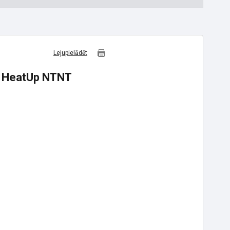
Lejupielādēt
s HeatUp NTNT