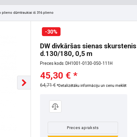
 plieno dūmtraukiai iš 316 plieno
-30%
DW divkāršas sienas skursteni
d.130/180, 0,5 m
Preces kods: DH1001-0130-050-111H
45,30 € *
64,71 €
*Detalizētāku informāciju un cenu meklēt
Preces apraksts