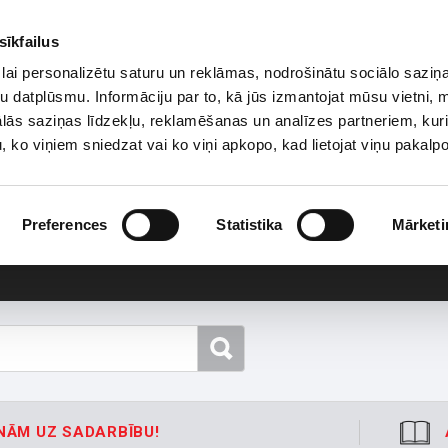
sīkfailus
lai personalizētu saturu un reklāmas, nodrošinātu sociālo saziņa
u datplūsmu. Informāciju par to, kā jūs izmantojat mūsu vietni, 
ās saziņas līdzekļu, reklamēšanas un analīzes partneriem, kuri
u, ko viņiem sniedzat vai ko viņi apkopo, kad lietojat viņu pakal
Preferences
Statistika
Mārketi
NĀM UZ SADARBĪBU!