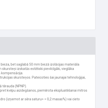
 bieza, bet saglabā 50 mm biezā izolācijas materiāla
ursteņi izskatās estētiski pievilcīgāki, vieglāka
ā kompensācija.
rukcijas skursteņos. Pateicoties šai jaunajai tehnoloģijai,
šā tērauda (NPNP).
a pret kvēpu aizdegšanos, piemērota ekspluatēšanai mitros
dro (izņemot ar sēra saturu> = 0,2 masas%) vai cieto