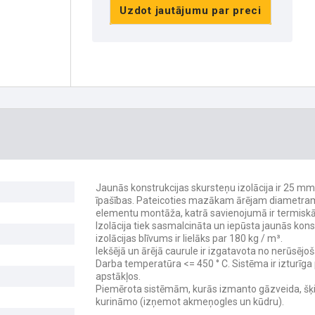
Uzdot jautājumu par preci
Jaunās konstrukcijas skursteņu izolācija ir 25 mm
īpašības. Pateicoties mazākam ārējam diametram sk
elementu montāža, katrā savienojumā ir termisk
Izolācija tiek sasmalcināta un iepūsta jaunās konst
izolācijas blīvums ir lielāks par 180 kg / m³.
Iekšējā un ārējā caurule ir izgatavota no nerūsējo
Darba temperatūra <= 450 ° C. Sistēma ir izturīg
apstākļos.
Piemērota sistēmām, kurās izmanto gāzveida, šķi
kurināmo (izņemot akmeņogles un kūdru).