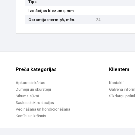
Tips
Izolācijas biezums, mm
Garantijas termiņš, mēn.
24
Preču kategorijas
Klientem
Apkures iekārtas
Kontakti
Dūmeņi un skursteņi
Galvenā inform
Siltuma sūkņi
Sīkdatņu politi
Saules elektrostacijas
Vēdināšana un kondicionēšana
Kamīni un krāsnis
© 2002 -2026 UAB Vilpra. Visas tiesības aizsargātas
info@vilpra.lt