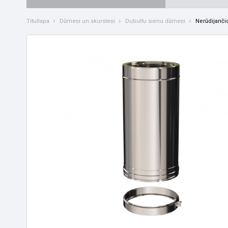
Titullapa
Dūmeņi un skursteņi
Dubultu sienu dūmeņi
Nerūdijančio