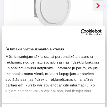
Šī tīmekļa vietne izmanto sīkfailus
Mēs izmantojam sīkfailus, lai personalizētu saturu un
reklāmas, nodrošinātu sociālo saziņas līdzekļu funkcijas
un analizētu mūsu datplūsmu. Informāciju par to, kā jūs
izmantojat mūsu vietni, mēs arī kopīgojam ar saviem
41,80 € *
sociālās saziņas līdzekļu, reklamēšanas un analīzes
partneriem, kuri to var apvienot ar citu informāciju, ko
44,00 €
*Detalizētāku informāciju un cenu meklēt
viņiem sniedzat vai ko viņi apkopo, kad lietojat viņu
pakalpojumus.