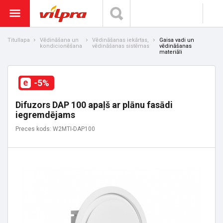
Titullapa
Vēdināšana un
Vēdināšanas iekārtas,
Gaisa vadi un
kondicionēšana
vēdināšanas sistēmas
vēdināšanas
materiāli
-5%
Difuzors DAP 100 apaļš ar plānu fasādi
iegremdējams
Preces kods: W2MTI-DAP100