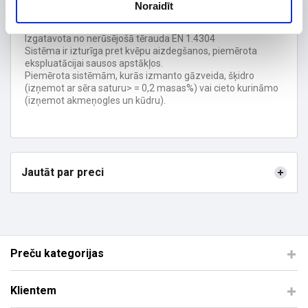
produktu likvidēšanai no apkures iekārtām ar dabisku vilkmi.
Noraidīt
Sistēma tiek uzstādīta esošajos mūra skursteņos.
Darba temperatūra <= 600 ° C.
Izgatavota no nerūsējošā tērauda EN 1.4304
Sistēma ir izturīga pret kvēpu aizdegšanos, piemērota
ekspluatācijai sausos apstākļos.
Piemērota sistēmām, kurās izmanto gāzveida, šķidro
(izņemot ar sēra saturu> = 0,2 masas%) vai cieto kurināmo
(izņemot akmeņogles un kūdru).
Jautāt par preci
Preču kategorijas
Klientem