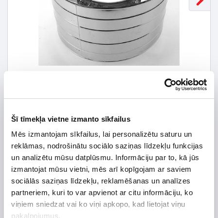
Šī tīmekļa vietne izmanto sīkfailus
Mēs izmantojam sīkfailus, lai personalizētu saturu un
79,83 € *
reklāmas, nodrošinātu sociālo saziņas līdzekļu funkcijas
un analizētu mūsu datplūsmu. Informāciju par to, kā jūs
114,04 €
*Detalizētāku informāciju un cenu meklēt
izmantojat mūsu vietni, mēs arī kopīgojam ar saviem
sociālās saziņas līdzekļu, reklamēšanas un analīzes
partneriem, kuri to var apvienot ar citu informāciju, ko
viņiem sniedzat vai ko viņi apkopo, kad lietojat viņu
pakalpojumus.