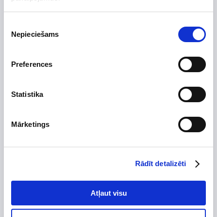
Preces apraksts
Uzdot jautājumu par preci
Piekrišanas
Nepieciešams
izvēle
Preferences
Preces apraksts
Ražotājs
Vilpros Pramonė
Statistika
Augstums, mm
250
Platums, mm
310
Mārketings
Dziļums, mm
310
Izgatavots no
Rādīt detalizēti
Skursteņa diametrs, mm
Tips
Atļaut visu
Garantijas termiņš, mēn.
120
Dūmvadu ieliktņu sistēma ir paredzēta sadegšanas