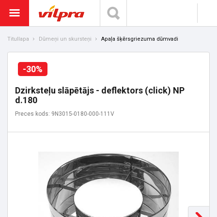
Titullapa
Dūmeņi un skursteņi
Apaļa šķērsgriezuma dūmvadi
-30%
Dzirksteļu slāpētājs - deflektors (click) NP
d.180
Preces kods: 9N3015-0180-000-111V