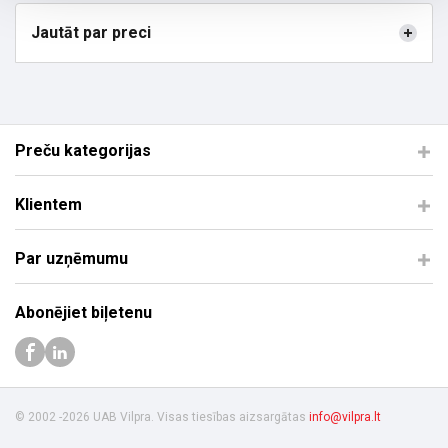
Jautāt par preci
Preču kategorijas
Klientem
Par uzņēmumu
Abonējiet biļetenu
© 2002 -2026 UAB Vilpra. Visas tiesības aizsargātas
info@vilpra.lt