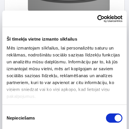
Šī tīmekļa vietne izmanto sīkfailus
Mēs izmantojam sīkfailus, lai personalizētu saturu un
reklāmas, nodrošinātu sociālo saziņas līdzekļu funkcijas
un analizētu mūsu datplūsmu. Informāciju par to, kā jūs
izmantojat mūsu vietni, mēs arī kopīgojam ar saviem
sociālās saziņas līdzekļu, reklamēšanas un analīzes
partneriem, kuri to var apvienot ar citu informāciju, ko
7,64 € *
viņiem sniedzat vai ko viņi apkopo, kad lietojat viņu
pakalpojumus.
8,22 €
*Detalizētāku informāciju un cenu meklēt
Piekrišanas
Nepieciešams
izvēle