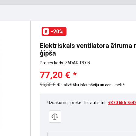
-20%
Elektriskais ventilatora ātruma
ģipša
Preces kods: Z6DAR-RO-N
77,20 € *
96,50 €
*Detalizētāku informāciju un cenu meklēt
Užsakomoji prekė. Teirautis tel.:
+370 656 754