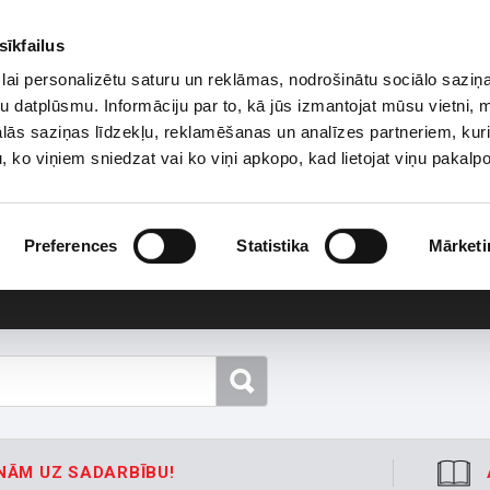
sīkfailus
lai personalizētu saturu un reklāmas, nodrošinātu sociālo saziņa
u datplūsmu. Informāciju par to, kā jūs izmantojat mūsu vietni, 
ās saziņas līdzekļu, reklamēšanas un analīzes partneriem, kuri
u, ko viņiem sniedzat vai ko viņi apkopo, kad lietojat viņu pakal
Preferences
Statistika
Mārketi
NĀM UZ SADARBĪBU!