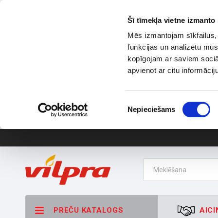
Šī tīmekļa vietne izmanto 
Mēs izmantojam sīkfailus, 
funkcijas un analizētu mūs
kopīgojam ar saviem sociāl
apvienot ar citu informācij
Piekrišanas
Nepieciešams
izvēle
PREČU KATALOGS
AICI