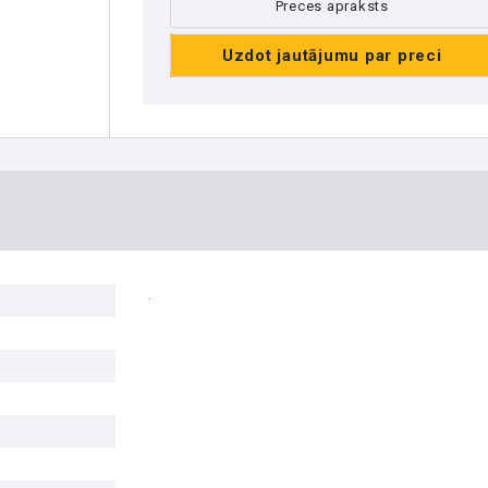
Preces apraksts
Uzdot jautājumu par preci
.