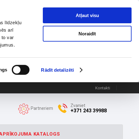
Atļaut visu
s līdzekļu
mēs arī
Noraidīt
 to var
pojumus.
ngs
Rādīt detalizēti
Kontakti
Zvaniet
Partneriem
+371 243 39988
APRĪKOJUMA KATALOGS