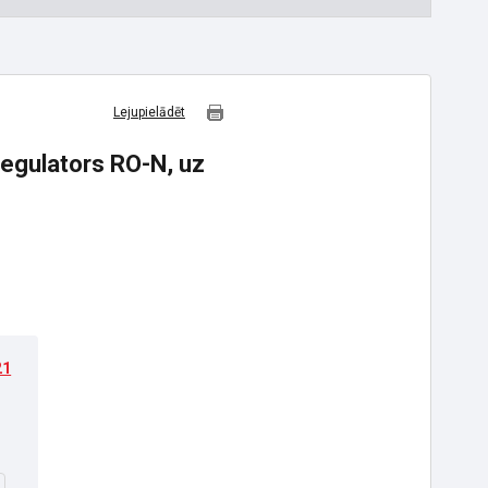
Lejupielādēt
 regulators RO-N, uz
21