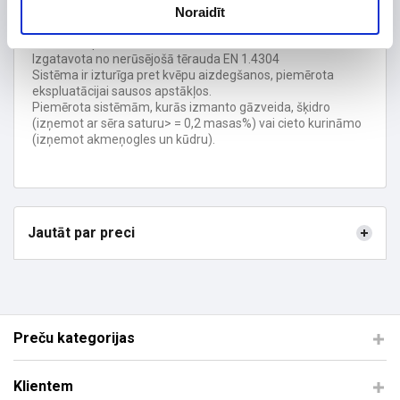
produktu likvidēšanai no apkures iekārtām ar dabisku vilkmi.
Noraidīt
Sistēma tiek uzstādīta esošajos mūra skursteņos.
Darba temperatūra <= 600 ° C.
Izgatavota no nerūsējošā tērauda EN 1.4304
Sistēma ir izturīga pret kvēpu aizdegšanos, piemērota
ekspluatācijai sausos apstākļos.
Piemērota sistēmām, kurās izmanto gāzveida, šķidro
(izņemot ar sēra saturu> = 0,2 masas%) vai cieto kurināmo
(izņemot akmeņogles un kūdru).
Jautāt par preci
Preču kategorijas
Klientem