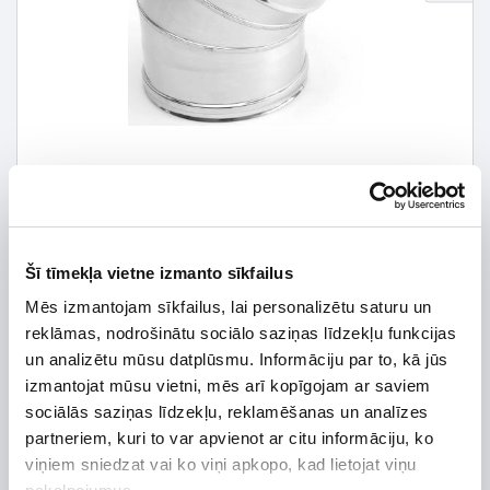
Šī tīmekļa vietne izmanto sīkfailus
28,79 € *
Mēs izmantojam sīkfailus, lai personalizētu saturu un
reklāmas, nodrošinātu sociālo saziņas līdzekļu funkcijas
41,13 €
*Detalizētāku informāciju un cenu meklēt
un analizētu mūsu datplūsmu. Informāciju par to, kā jūs
izmantojat mūsu vietni, mēs arī kopīgojam ar saviem
sociālās saziņas līdzekļu, reklamēšanas un analīzes
partneriem, kuri to var apvienot ar citu informāciju, ko
viņiem sniedzat vai ko viņi apkopo, kad lietojat viņu
Preces apraksts