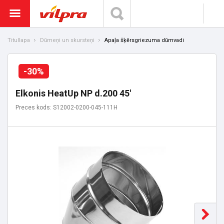
Titullapa
Dūmeņi un skursteņi
Apaļa šķērsgriezuma dūmvadi
-30%
Elkonis HeatUp NP d.200 45'
Preces kods: S12002-0200-045-111H