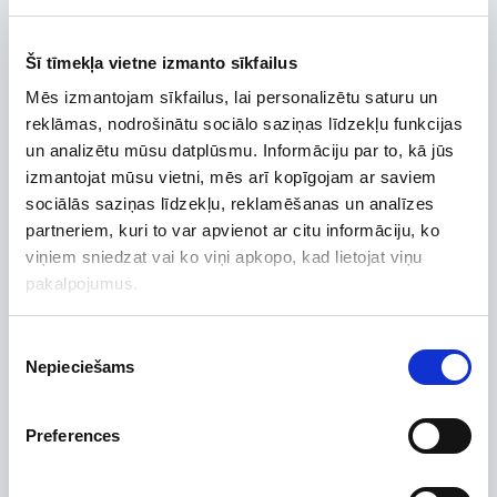
Preces apraksts
Uzdot jautājumu par preci
Šī tīmekļa vietne izmanto sīkfailus
Mēs izmantojam sīkfailus, lai personalizētu saturu un
reklāmas, nodrošinātu sociālo saziņas līdzekļu funkcijas
un analizētu mūsu datplūsmu. Informāciju par to, kā jūs
Preces apraksts
izmantojat mūsu vietni, mēs arī kopīgojam ar saviem
sociālās saziņas līdzekļu, reklamēšanas un analīzes
Ražotājs
partneriem, kuri to var apvienot ar citu informāciju, ko
viņiem sniedzat vai ko viņi apkopo, kad lietojat viņu
Augstums, mm
300
pakalpojumus.
Platums, mm
987
Dziļums, mm
210
Piekrišanas
Tips
Nepieciešams
izvēle
Garantijas termiņš, mēn.
24
Preferences
Toshiba Haori ar videi draudzīgu R32 freonu - garantēta
apkure pat āra temperatūrā zem -15°C!
Ekskluzīvs iekšējās daļas dizains. Ar viegli nomaināmu