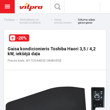
Titullapa
Vēdināšana un
Gaisa
Siltuma sūkņi
kondicionēšana
kondicionieri
gaiss-gaiss
-20%
Gaisa kondicionieris Toshiba Haori 3,5 / 4,2
kW, iekšējā daļa
Preces kods: W1TOS-RAS-B13N4KVRGE