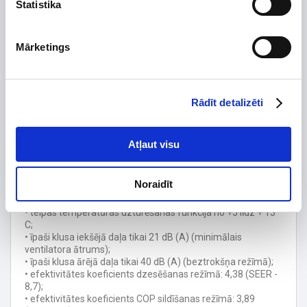
tekstila pārklājumu. Plašs krāsu klāsts:
Statistika
• zili pelēks
• tumši pelēks
• gaiši pelēks
Mārketings
• bēša
• tumši brūns
• zilgani smaragds
A +++ energoefektivitātes klase gan dzesēšanai, gan
apkurei.
Rādīt detalizēti
Integrēta WI-FI vadība ar viedtālruni. Balss vadība,
izmantojot Google Home Assitant vai Amazon Alexa.
Atļaut visu
Iespējas:
• efektīva telpas apsildīšana līdz -15 ° C āra gaisa
temperatūrai;;
Noraidīt
• aizsardzība pret sasalšanu;
• dubultrotora invertora kompresors;
• telpas temperatūras uzturēšanas funkcija no +5 līdz + 13 °
C;
• īpaši klusa iekšējā daļa tikai 21 dB (A) (minimālais
ventilatora ātrums);
• īpaši klusa ārējā daļa tikai 40 dB (A) (beztrokšņa režīmā);
• efektivitātes koeficients dzesēšanas režīmā: 4,38 (SEER -
8,7);
• efektivitātes koeficients COP sildīšanas režīmā: 3,89