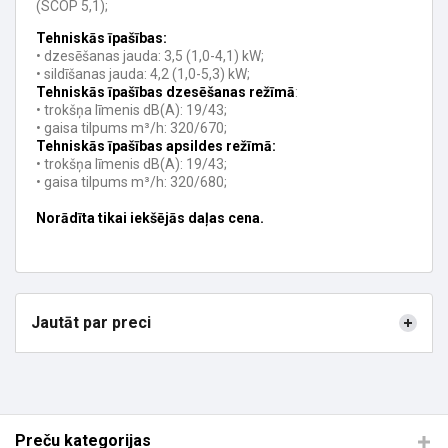
(SCOP 5,1);
Tehniskās īpašības:
• dzesēšanas jauda: 3,5 (1,0-4,1) kW;
• sildīšanas jauda: 4,2 (1,0-5,3) kW;
Tehniskās īpašības dzesēšanas režīmā
:
• trokšņa līmenis dB(A): 19/43;
• gaisa tilpums m³/h: 320/670;
Tehniskās īpašības apsildes režīmā:
• trokšņa līmenis dB(A): 19/43;
• gaisa tilpums m³/h: 320/680;
Norādīta tikai iekšējās daļas cena.
Jautāt par preci
Preču kategorijas