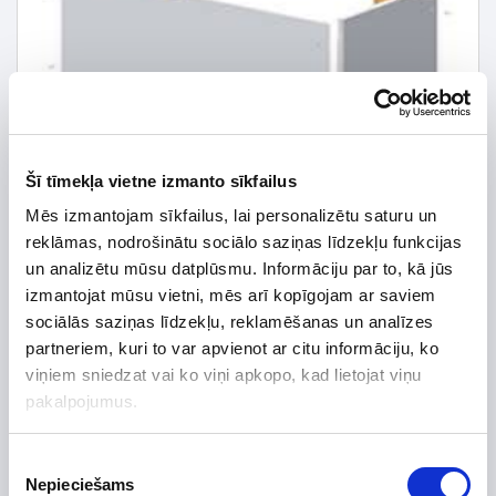
Šī tīmekļa vietne izmanto sīkfailus
Mēs izmantojam sīkfailus, lai personalizētu saturu un
reklāmas, nodrošinātu sociālo saziņas līdzekļu funkcijas
un analizētu mūsu datplūsmu. Informāciju par to, kā jūs
izmantojat mūsu vietni, mēs arī kopīgojam ar saviem
sociālās saziņas līdzekļu, reklamēšanas un analīzes
partneriem, kuri to var apvienot ar citu informāciju, ko
65,56 € *
viņiem sniedzat vai ko viņi apkopo, kad lietojat viņu
85,15 €
*Detalizētāku informāciju un cenu meklēt
pakalpojumus.
Piekrišanas
Užsakomoji prekė. Teirautis tel.:
+370 656 75421
Nepieciešams
izvēle