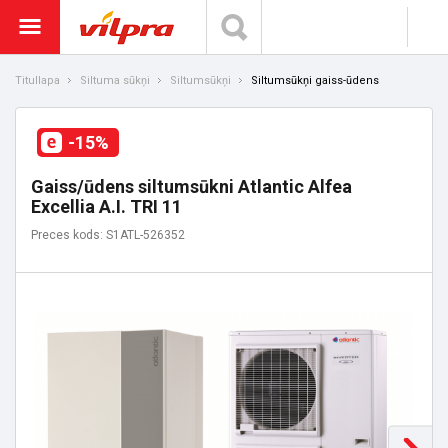
Titullapa
Siltuma sūkņi
Siltumsūkņi
Siltumsūkņi gaiss-ūdens
-15%
Gaiss/ūdens siltumsūkni Atlantic Alfea
Excellia A.I. TRI 11
Preces kods: S1ATL-526352