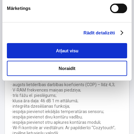
Degvielas veids
Mārketings
Elektr. jauda, līdz
5
Tips
Bez integrēta boilera
Rādīt detalizēti
Maks. darba spiediens, bar
Garantijas termiņš, mēn.
24
Atļaut visu
Īpatnības:
· integrēts A klases cirkulācijas sūknis;
· efektīvas darbības robeža no -25 °C līdz +40 °C;
Noraidīt
· plūsmas temperatūra līdz 60 °C (bez elektriskā sildītāja);
· speciāli patentēts pretplūsmu siltummainis;
· freons R 410 A;
· augsts lietderības darbības koefcients (COP) – līdz 4,3;
· V-RAM frekvences maiņas piedziņa;
· trīs fāžu el. pieslēgums;
· klusa āra daļa: 46 dB 1 m attālumā;
· integrēta dzesēšanas funkcija;
· iespēja pievienot iekšējās temperatūras sensoru;
· iespēja pievienot divu kontūru vadību;
· iespēja pievienot otru apkures kontūras moduli;
· Wi-Fi kontrole ar viedtālruni. Ar papildierīci “Cozytouch”;
· izvēlne lietuviešu valodā;