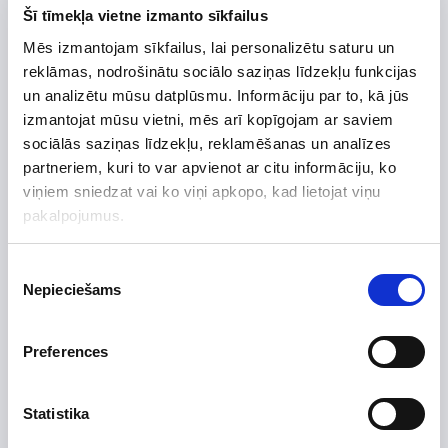
Šī tīmekļa vietne izmanto sīkfailus
Mēs izmantojam sīkfailus, lai personalizētu saturu un
reklāmas, nodrošinātu sociālo saziņas līdzekļu funkcijas
Preces apraksts
un analizētu mūsu datplūsmu. Informāciju par to, kā jūs
Uzdot jautājumu par preci
izmantojat mūsu vietni, mēs arī kopīgojam ar saviem
sociālās saziņas līdzekļu, reklamēšanas un analīzes
partneriem, kuri to var apvienot ar citu informāciju, ko
viņiem sniedzat vai ko viņi apkopo, kad lietojat viņu
Preces apraksts
pakalpojumus.
Ražotājs
Atlantic
Piekrišanas
Nepieciešams
Augstums, mm
804
izvēle
Platums, mm
448
Dziļums, mm
477
Preferences
Efektivitātes klase
A+
Efektivitāte
Statistika
Krāsa
balta