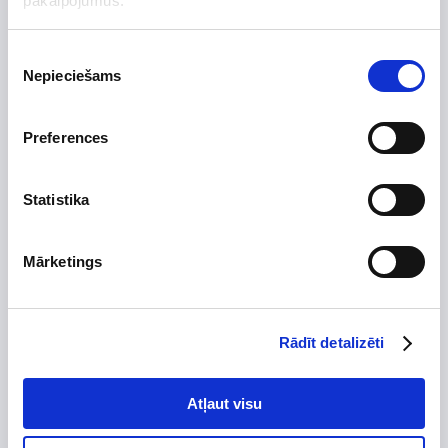
pakalpojumus.
Uzdot jautājumu par preci
Piekrišanas
Nepieciešams
izvēle
Preces apraksts
Preferences
Ražotājs
Vilpros Pramonė
Statistika
Augstums, mm
150
Platums, mm
360
Dziļums, mm
100
Mārketings
Izgatavots no
Skursteņa diametrs, mm
Rādīt detalizēti
Tips
Garantijas termiņš, mēn.
120
Atļaut visu
T-gabals zars, mm
Dūmvadu ieliktņu sistēma ir paredzēta sadegšanas