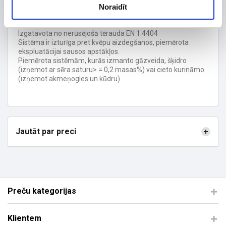
produktu likvidēšanai no apkures iekārtām ar dabisku vilkmi.
Noraidīt
Sistēma tiek uzstādīta esošajos mūra skursteņos.
Darba temperatūra <= 600 ° C.
Izgatavota no nerūsējošā tērauda EN 1.4404
Sistēma ir izturīga pret kvēpu aizdegšanos, piemērota
ekspluatācijai sausos apstākļos.
Piemērota sistēmām, kurās izmanto gāzveida, šķidro
(izņemot ar sēra saturu> = 0,2 masas%) vai cieto kurināmo
(izņemot akmeņogles un kūdru).
Jautāt par preci
Preču kategorijas
Klientem