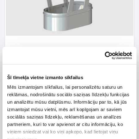
Šī tīmekļa vietne izmanto sīkfailus
29,98 € *
Mēs izmantojam sīkfailus, lai personalizētu saturu un
reklāmas, nodrošinātu sociālo saziņas līdzekļu funkcijas
42,82 €
*Detalizētāku informāciju un cenu meklēt
un analizētu mūsu datplūsmu. Informāciju par to, kā jūs
izmantojat mūsu vietni, mēs arī kopīgojam ar saviem
sociālās saziņas līdzekļu, reklamēšanas un analīzes
partneriem, kuri to var apvienot ar citu informāciju, ko
viņiem sniedzat vai ko viņi apkopo, kad lietojat viņu
Preces apraksts