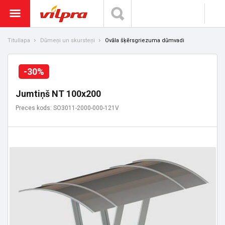
Titullapa
Dūmeņi un skursteņi
Ovāla šķērsgriezuma dūmvadi
-30%
Jumtiņš NT 100x200
Preces kods: SO3011-2000-000-121V