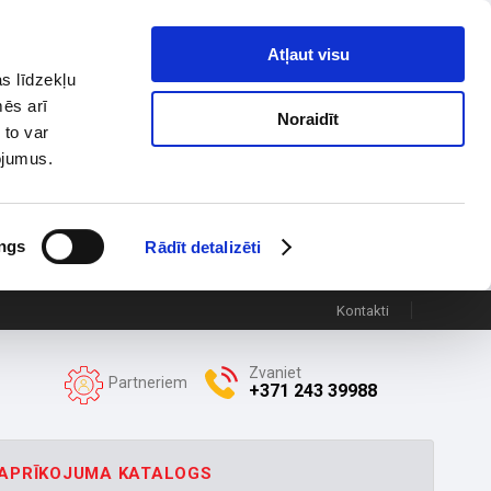
Atļaut visu
s līdzekļu
mēs arī
Noraidīt
 to var
pojumus.
ngs
Rādīt detalizēti
Kontakti
Zvaniet
Partneriem
+371 243 39988
APRĪKOJUMA KATALOGS