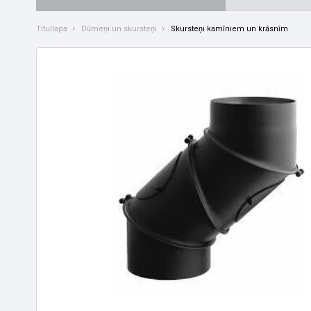
Titullapa
Dūmeņi un skursteņi
Skursteņi kamīniem un krāsnīm