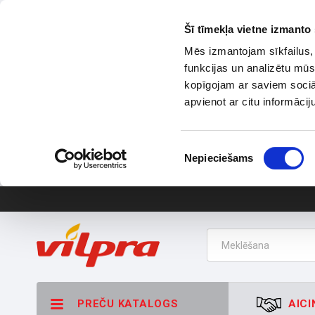
Šī tīmekļa vietne izmanto 
Mēs izmantojam sīkfailus, 
funkcijas un analizētu mūs
kopīgojam ar saviem sociāl
apvienot ar citu informācij
Piekrišanas
Nepieciešams
izvēle
PREČU KATALOGS
AICI