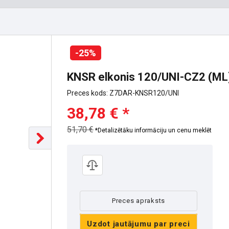
-25%
KNSR elkonis 120/UNI-CZ2 (ML
Preces kods: Z7DAR-KNSR120/UNI
38,78 € *
51,70 €
*Detalizētāku informāciju un cenu meklēt
Preces apraksts
Uzdot jautājumu par preci