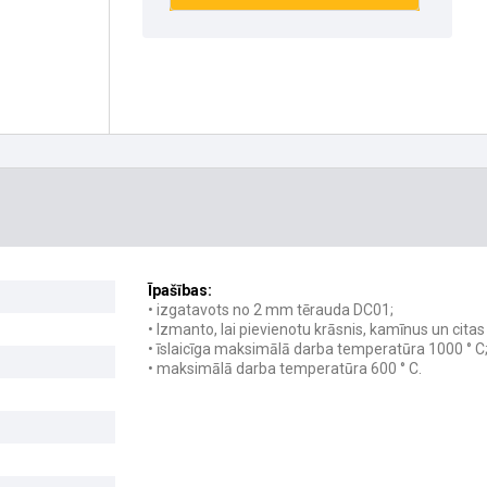
Īpašības:
• izgatavots no 2 mm tērauda DC01;
• Izmanto, lai pievienotu krāsnis, kamīnus un cita
• īslaicīga maksimālā darba temperatūra 1000 ° C
• maksimālā darba temperatūra 600 ° C.