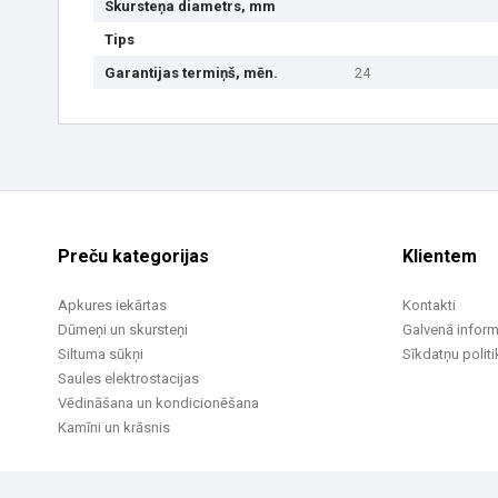
Skursteņa diametrs, mm
Tips
Garantijas termiņš, mēn.
24
Preču kategorijas
Klientem
Apkures iekārtas
Kontakti
Dūmeņi un skursteņi
Galvenā inform
Siltuma sūkņi
Sīkdatņu politi
Saules elektrostacijas
Vēdināšana un kondicionēšana
Kamīni un krāsnis
© 2002 -2026 UAB Vilpra. Visas tiesības aizsargātas
info@vilpra.lt