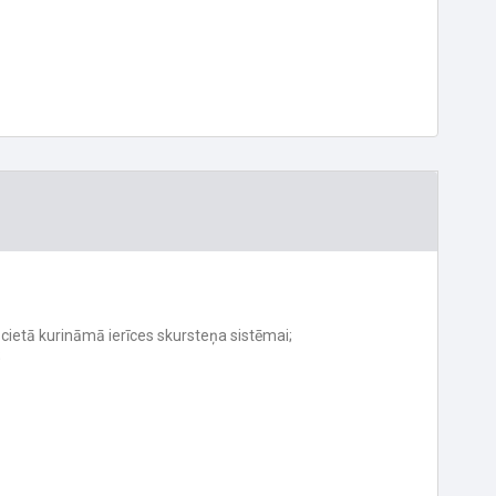
s cietā kurināmā ierīces skursteņa sistēmai;
;