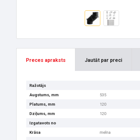
Preces apraksts
Jautāt par preci
Ražotājs
Augstums, mm
535
Platums, mm
120
Dziļums, mm
120
Izgatavots no
Krāsa
melna