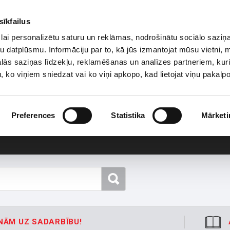
sīkfailus
lai personalizētu saturu un reklāmas, nodrošinātu sociālo saziņa
u datplūsmu. Informāciju par to, kā jūs izmantojat mūsu vietni, 
ās saziņas līdzekļu, reklamēšanas un analīzes partneriem, kuri
u, ko viņiem sniedzat vai ko viņi apkopo, kad lietojat viņu pakal
Preferences
Statistika
Mārketi
NĀM UZ SADARBĪBU!