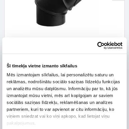
Šī tīmekļa vietne izmanto sīkfailus
Mēs izmantojam sīkfailus, lai personalizētu saturu un
42,60 € *
reklāmas, nodrošinātu sociālo saziņas līdzekļu funkcijas
un analizētu mūsu datplūsmu. Informāciju par to, kā jūs
56,80 €
*Detalizētāku informāciju un cenu meklēt
izmantojat mūsu vietni, mēs arī kopīgojam ar saviem
sociālās saziņas līdzekļu, reklamēšanas un analīzes
partneriem, kuri to var apvienot ar citu informāciju, ko
viņiem sniedzat vai ko viņi apkopo, kad lietojat viņu
pakalpojumus.
Preces apraksts