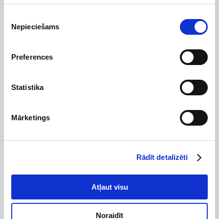
Uzdot jautājumu par preci
Piekrišanas
Nepieciešams
izvēle
Preferences
Preces apraksts
Ražotājs
Statistika
Augstums, mm
500
Platums, mm
160
Mārketings
Dziļums, mm
160
Izgatavots no
Krāsa
melna
Rādīt detalizēti
Skursteņa diametrs, mm
Tips
Atļaut visu
Stūra
Garantijas termiņš, mēn.
24
Noraidīt