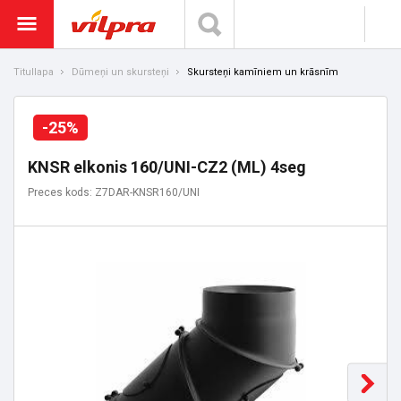
Titullapa
Dūmeņi un skursteņi
Skursteņi kamīniem un krāsnīm
-25%
KNSR elkonis 160/UNI-CZ2 (ML) 4seg
Preces kods: Z7DAR-KNSR160/UNI