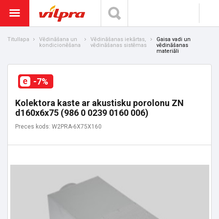
Titullapa
Vēdināšana un
Vēdināšanas iekārtas,
Gaisa vadi un
kondicionēšana
vēdināšanas sistēmas
vēdināšanas
materiāli
-7%
Kolektora kaste ar akustisku porolonu ZN
d160x6x75 (986 0 0239 0160 006)
Preces kods: W2PRA-6X75X160