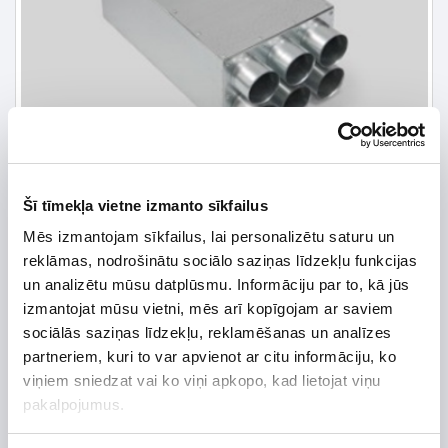
Šī tīmekļa vietne izmanto sīkfailus
Mēs izmantojam sīkfailus, lai personalizētu saturu un
reklāmas, nodrošinātu sociālo saziņas līdzekļu funkcijas
un analizētu mūsu datplūsmu. Informāciju par to, kā jūs
izmantojat mūsu vietni, mēs arī kopīgojam ar saviem
85,93 € *
sociālās saziņas līdzekļu, reklamēšanas un analīzes
partneriem, kuri to var apvienot ar citu informāciju, ko
92,40 €
*Detalizētāku informāciju un cenu meklēt
viņiem sniedzat vai ko viņi apkopo, kad lietojat viņu
pakalpojumus.