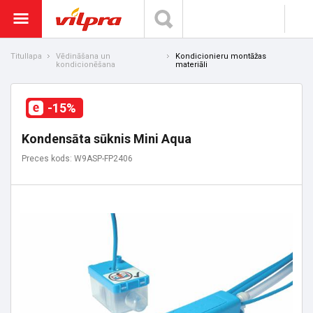
Titullapa
Vēdināšana un
Kondicionieru montāžas
kondicionēšana
materiāli
-15%
Kondensāta sūknis Mini Aqua
Preces kods: W9ASP-FP2406