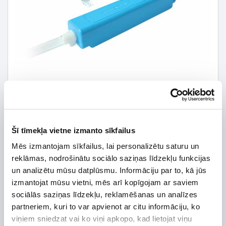
Šī tīmekļa vietne izmanto sīkfailus
178,50 € *
Mēs izmantojam sīkfailus, lai personalizētu saturu un
reklāmas, nodrošinātu sociālo saziņas līdzekļu funkcijas
210,00 €
*Detalizētāku informāciju un cenu meklēt
un analizētu mūsu datplūsmu. Informāciju par to, kā jūs
izmantojat mūsu vietni, mēs arī kopīgojam ar saviem
sociālās saziņas līdzekļu, reklamēšanas un analīzes
partneriem, kuri to var apvienot ar citu informāciju, ko
viņiem sniedzat vai ko viņi apkopo, kad lietojat viņu