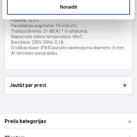
Izolācijas biezums, mm
Noraidīt
Garantijas termiņš, mēn.
24
Plūsma: 12 l/h
Pacelšanas augstums: 10 m(6 l/h)
Trokšņa līmenis: 21 dB(A) 1 m attālumā.
Maksimāla ūdens temperatūra: 40oC.
Barošana: 230V, 50Hz, 0,1A.
Drošības klase: IPX4Caurules savienojuma diametrs: 6 mm.
Ar termisko aizsardzību.
Jautāt par preci
Preču kategorijas