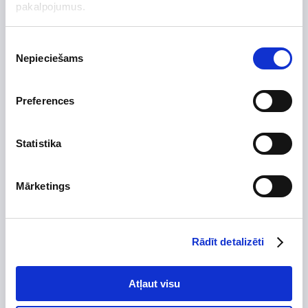
Preces apraksts
pakalpojumus.
Uzdot jautājumu par preci
Piekrišanas
Nepieciešams
izvēle
Preces apraksts
Preferences
Ražotājs
Statistika
Augstums, mm
28
Platums, mm
165
Mārketings
Dziļums, mm
28
Izgatavots no
Krāsa
Rādīt detalizēti
Elektr. jauda, līdz
16
Savienojuma diametrs
6
Atļaut visu
Tips