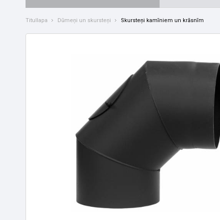
Titullapa
Dūmeņi un skursteņi
Skursteņi kamīniem un krāsnīm