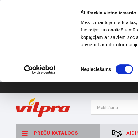
Šī tīmekļa vietne izmanto 
Mēs izmantojam sīkfailus, 
funkcijas un analizētu mūs
kopīgojam ar saviem sociāl
apvienot ar citu informācij
Piekrišanas
Nepieciešams
izvēle
PREČU KATALOGS
AICI