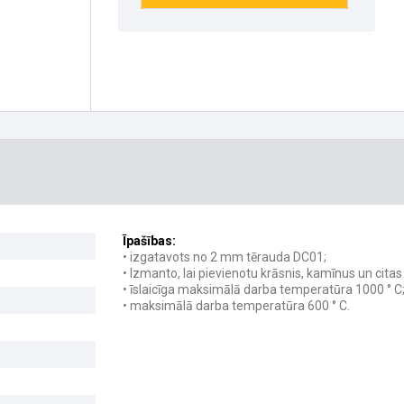
Īpašības:
• izgatavots no 2 mm tērauda DC01;
• Izmanto, lai pievienotu krāsnis, kamīnus un cita
• īslaicīga maksimālā darba temperatūra 1000 ° C
• maksimālā darba temperatūra 600 ° C.