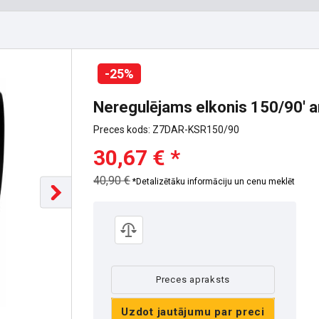
-25%
Neregulējams elkonis 150/90' ar 
Preces kods: Z7DAR-KSR150/90
30,67 € *
40,90 €
*Detalizētāku informāciju un cenu meklēt
Preces apraksts
Uzdot jautājumu par preci