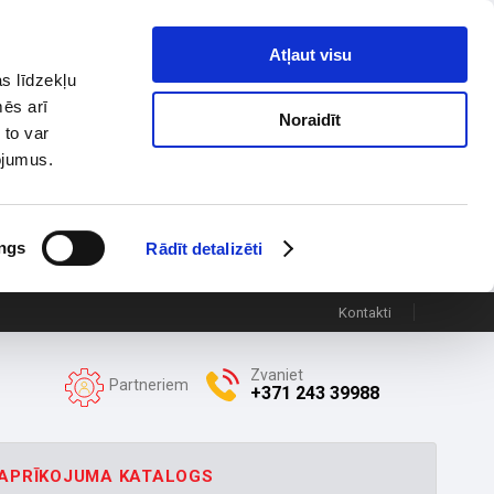
Atļaut visu
s līdzekļu
mēs arī
Noraidīt
 to var
pojumus.
ngs
Rādīt detalizēti
Kontakti
Zvaniet
Partneriem
+371 243 39988
APRĪKOJUMA KATALOGS