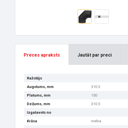
Preces apraksts
Jautāt par preci
Ražotājs
Augstums, mm
310.5
Platums, mm
150
Dziļums, mm
310.5
Izgatavots no
Krāsa
melna