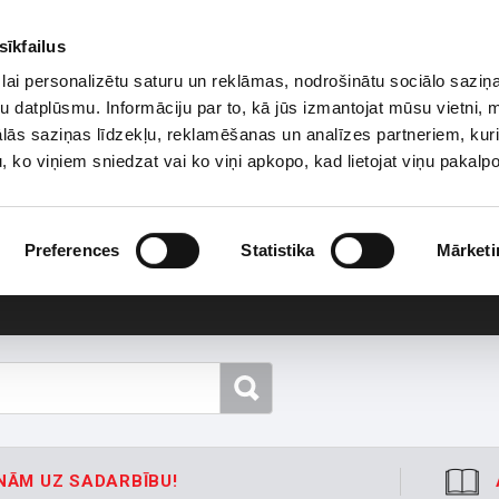
sīkfailus
lai personalizētu saturu un reklāmas, nodrošinātu sociālo saziņa
u datplūsmu. Informāciju par to, kā jūs izmantojat mūsu vietni, 
ās saziņas līdzekļu, reklamēšanas un analīzes partneriem, kuri
u, ko viņiem sniedzat vai ko viņi apkopo, kad lietojat viņu pakal
Preferences
Statistika
Mārketi
NĀM UZ SADARBĪBU!