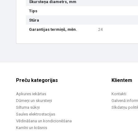
Skursteņa diametrs, mm
Tips
Stūra
Garantijas termiņš, mēn.
24
Preču kategorijas
Klientem
Apkures iekārtas
Kontakti
Dūmeņi un skursteņi
Galvenā inform
Siltuma sūkņi
Sīkdatņu politi
Saules elektrostacijas
Vēdināšana un kondicionēšana
Kamīni un krāsnis