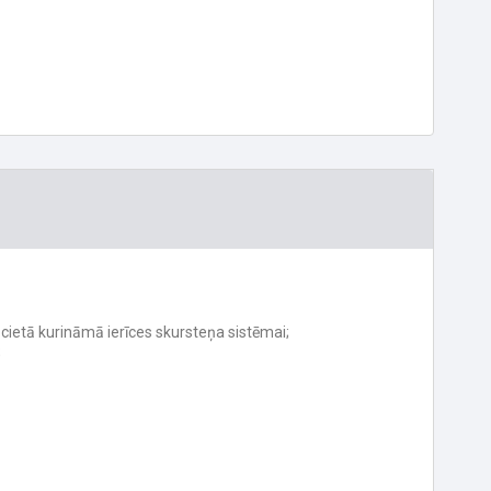
s cietā kurināmā ierīces skursteņa sistēmai;
;