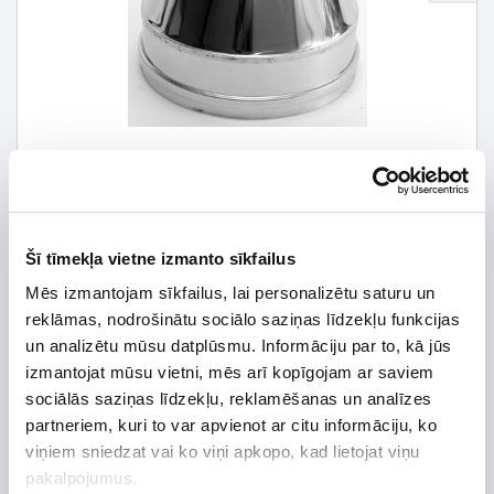
Šī tīmekļa vietne izmanto sīkfailus
Mēs izmantojam sīkfailus, lai personalizētu saturu un
12,73 € *
reklāmas, nodrošinātu sociālo saziņas līdzekļu funkcijas
un analizētu mūsu datplūsmu. Informāciju par to, kā jūs
18,19 €
*Detalizētāku informāciju un cenu meklēt
izmantojat mūsu vietni, mēs arī kopīgojam ar saviem
sociālās saziņas līdzekļu, reklamēšanas un analīzes
partneriem, kuri to var apvienot ar citu informāciju, ko
viņiem sniedzat vai ko viņi apkopo, kad lietojat viņu
pakalpojumus.
Preces apraksts