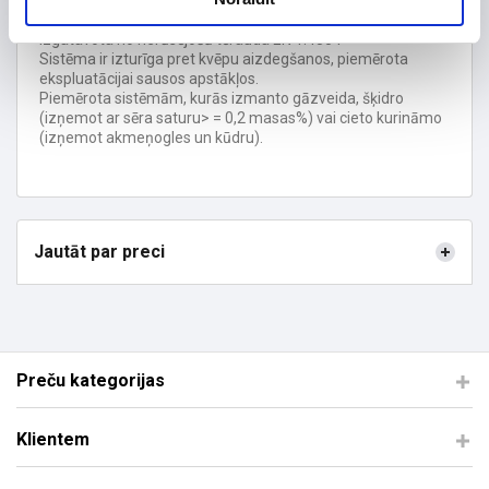
Sistēma tiek uzstādīta esošajos mūra skursteņos.
Darba temperatūra <= 600 ° C.
Izgatavota no nerūsējošā tērauda EN 1.4304
Sistēma ir izturīga pret kvēpu aizdegšanos, piemērota
ekspluatācijai sausos apstākļos.
Piemērota sistēmām, kurās izmanto gāzveida, šķidro
(izņemot ar sēra saturu> = 0,2 masas%) vai cieto kurināmo
(izņemot akmeņogles un kūdru).
Jautāt par preci
Preču kategorijas
Klientem