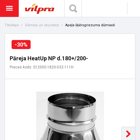
Titullapa
Dūmeņi un skursteņi
Apaļa šķērsgriezuma dūmvadi
-30%
Pāreja HeatUp NP d.180+/200-
Preces kods: S12005-1820-032-111H