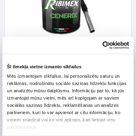
Šī tīmekļa vietne izmanto sīkfailus
Mēs izmantojam sīkfailus, lai personalizētu saturu un
57,52 € *
reklāmas, nodrošinātu sociālo saziņas līdzekļu funkcijas
un analizētu mūsu datplūsmu. Informāciju par to, kā jūs
71,90 €
*Detalizētāku informāciju un cenu meklēt
izmantojat mūsu vietni, mēs arī kopīgojam ar saviem
sociālās saziņas līdzekļu, reklamēšanas un analīzes
partneriem, kuri to var apvienot ar citu informāciju, ko
viņiem sniedzat vai ko viņi apkopo, kad lietojat viņu
pakalpojumus.
Preces apraksts