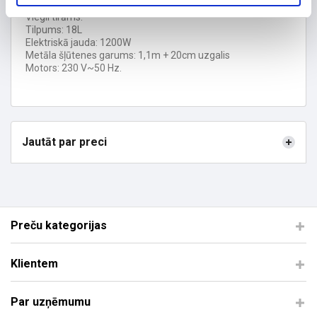
u.c.). Pelni tiek savākti pelnu spaiņa konteinerā, tilpums 18L.
Viegli tīrāms.
Tilpums: 18L
Elektriskā jauda: 1200W
Metāla šļūtenes garums: 1,1m + 20cm uzgalis
Motors: 230 V~50 Hz.
Jautāt par preci
Preču kategorijas
Klientem
Par uzņēmumu