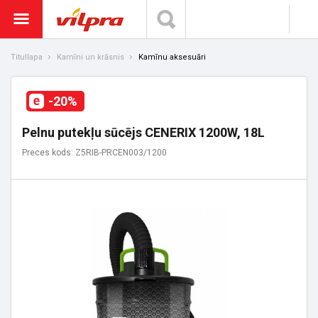
Titullapa
Kamīni un krāsnis
Kamīnu aksesuāri
-20%
Pelnu putekļu sūcējs CENERIX 1200W, 18L
Preces kods: Z5RIB-PRCEN003/1200