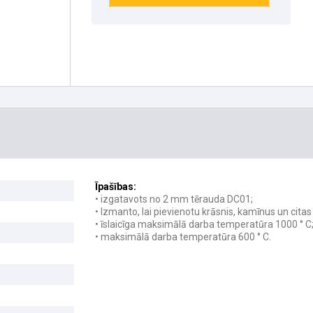
Īpašības:
• izgatavots no 2 mm tērauda DC01;
• Izmanto, lai pievienotu krāsnis, kamīnus un cita
• īslaicīga maksimālā darba temperatūra 1000 ° C
• maksimālā darba temperatūra 600 ° C.