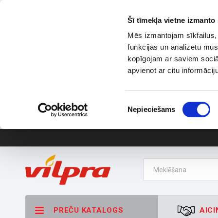
Šī tīmekļa vietne izmanto 
Mēs izmantojam sīkfailus, 
funkcijas un analizētu mūs
kopīgojam ar saviem sociāl
apvienot ar citu informācij
Piekrišanas
Nepieciešams
izvēle
PREČU KATALOGS
AICI