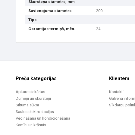
Skursteņa diametrs, mm
Savienojuma diametrs
200
Tips
Garantijas termiņš, mēn.
24
Preču kategorijas
Klientem
Apkures iekārtas
Kontakti
Dūmeņi un skursteņi
Galvenā inform
Siltuma sūkņi
Sīkdatņu politi
Saules elektrostacijas
Vēdināšana un kondicionēšana
Kamīni un krāsnis