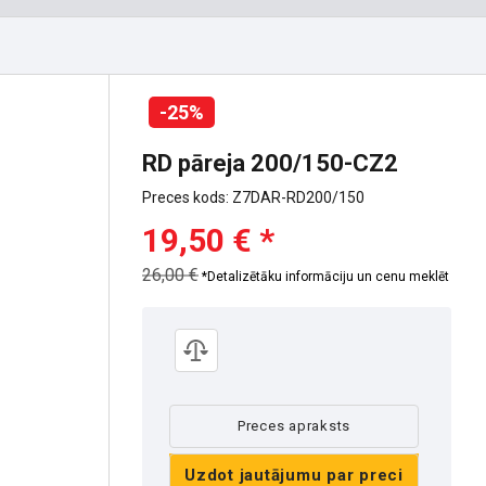
-25%
RD pāreja 200/150-CZ2
Preces kods: Z7DAR-RD200/150
19,50 € *
26,00 €
*Detalizētāku informāciju un cenu meklēt
Preces apraksts
Uzdot jautājumu par preci