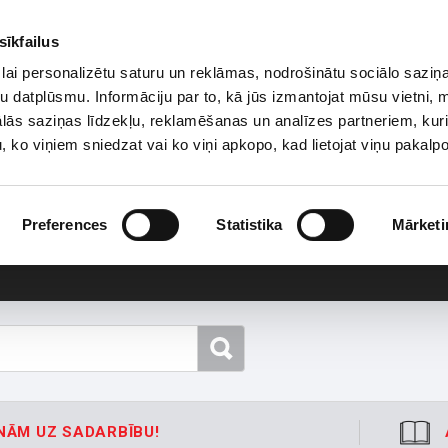
sīkfailus
lai personalizētu saturu un reklāmas, nodrošinātu sociālo saziņa
u datplūsmu. Informāciju par to, kā jūs izmantojat mūsu vietni, 
ās saziņas līdzekļu, reklamēšanas un analīzes partneriem, kuri
u, ko viņiem sniedzat vai ko viņi apkopo, kad lietojat viņu pakal
Preferences
Statistika
Mārketi
NĀM UZ SADARBĪBU!