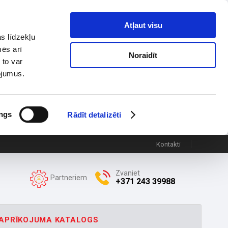
Atļaut visu
s līdzekļu
mēs arī
Noraidīt
 to var
pojumus.
ngs
Rādīt detalizēti
Kontakti
Zvaniet
Partneriem
+371 243 39988
APRĪKOJUMA KATALOGS