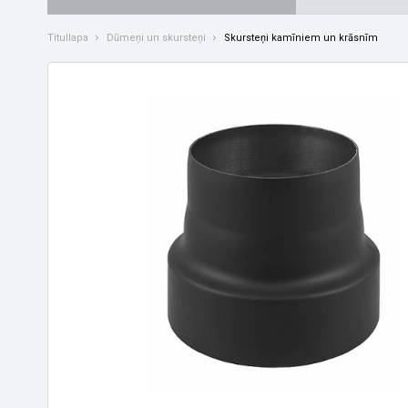
Titullapa
Dūmeņi un skursteņi
Skursteņi kamīniem un krāsnīm