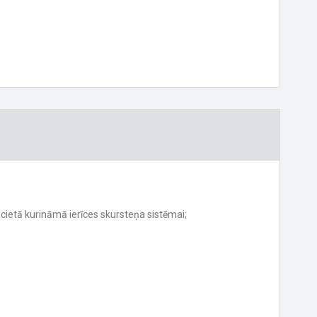
s cietā kurināmā ierīces skursteņa sistēmai;
;