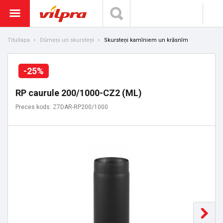
Titullapa
Dūmeņi un skursteņi
Skursteņi kamīniem un krāsnīm
-25%
RP caurule 200/1000-CZ2 (ML)
Preces kods: Z7DAR-RP200/1000