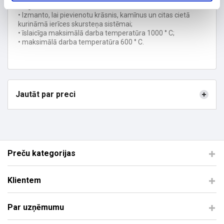
• izgatavots no 2 mm tērauda DC01;
• Izmanto, lai pievienotu krāsnis, kamīnus un citas cietā
kurināmā ierīces skursteņa sistēmai;
• īslaicīga maksimālā darba temperatūra 1000 ° C;
• maksimālā darba temperatūra 600 ° C.
Jautāt par preci
Preču kategorijas
Klientem
Par uzņēmumu