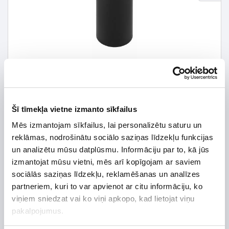
Šī tīmekļa vietne izmanto sīkfailus
Mēs izmantojam sīkfailus, lai personalizētu saturu un
reklāmas, nodrošinātu sociālo saziņas līdzekļu funkcijas
46,87 € *
un analizētu mūsu datplūsmu. Informāciju par to, kā jūs
62,50 €
izmantojat mūsu vietni, mēs arī kopīgojam ar saviem
*Detalizētāku informāciju un cenu meklēt
sociālās saziņas līdzekļu, reklamēšanas un analīzes
partneriem, kuri to var apvienot ar citu informāciju, ko
viņiem sniedzat vai ko viņi apkopo, kad lietojat viņu
pakalpojumus.
Preces apraksts