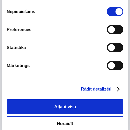
Uzdot jautājumu par preci
Piekrišanas
Nepieciešams
izvēle
Preferences
Preces apraksts
Statistika
Ražotājs
Augstums, mm
1000
Mārketings
Platums, mm
200
Dziļums, mm
200
Izgatavots no
Rādīt detalizēti
Krāsa
melna
Skursteņa diametrs, mm
Atļaut visu
Tips
Garantijas termiņš, mēn.
24
Noraidīt
Īpašības: