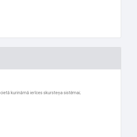
s cietā kurināmā ierīces skursteņa sistēmai;
;