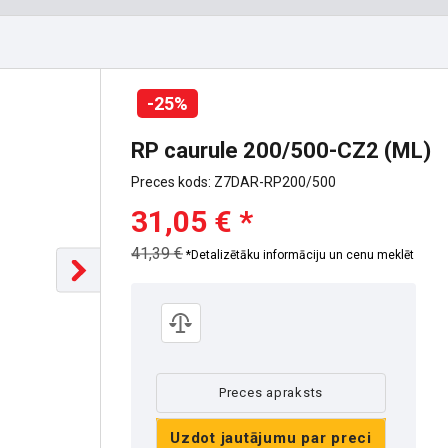
-25%
RP caurule 200/500-CZ2 (ML)
Preces kods: Z7DAR-RP200/500
31,05 € *
41,39 €
*Detalizētāku informāciju un cenu meklēt
Preces apraksts
Uzdot jautājumu par preci