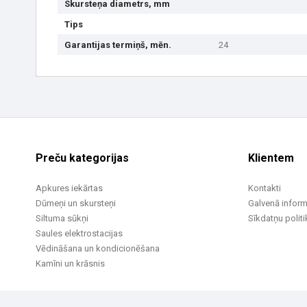
Skursteņa diametrs, mm
Tips
Garantijas termiņš, mēn.
24
Preču kategorijas
Klientem
Apkures iekārtas
Kontakti
Dūmeņi un skursteņi
Galvenā inform
Siltuma sūkņi
Sīkdatņu politi
Saules elektrostacijas
Vēdināšana un kondicionēšana
Kamīni un krāsnis
© 2002 -2026 UAB Vilpra. Visas tiesības aizsargātas
info@vilpra.lt