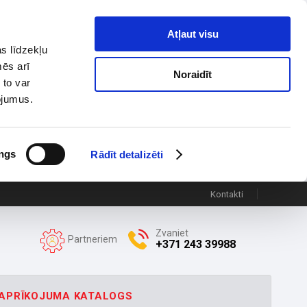
Atļaut visu
s līdzekļu
mēs arī
Noraidīt
 to var
pojumus.
ngs
Rādīt detalizēti
Kontakti
Zvaniet
Partneriem
+371 243 39988
APRĪKOJUMA KATALOGS