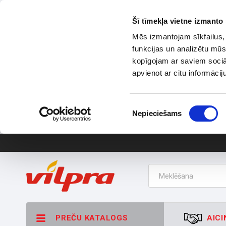
Šī tīmekļa vietne izmanto 
Mēs izmantojam sīkfailus, 
funkcijas un analizētu mūs
kopīgojam ar saviem sociāl
apvienot ar citu informācij
Piekrišanas
Nepieciešams
izvēle
PREČU KATALOGS
AICI