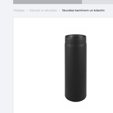
Titullapa
Dūmeņi un skursteņi
Skursteņi kamīniem un krāsnīm