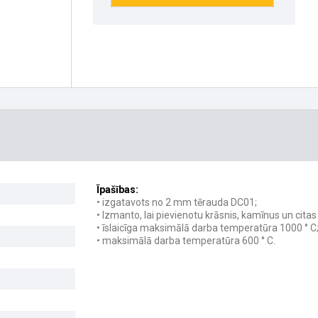
Īpašības:
• izgatavots no 2 mm tērauda DC01;
• Izmanto, lai pievienotu krāsnis, kamīnus un cita
• īslaicīga maksimālā darba temperatūra 1000 ° C
• maksimālā darba temperatūra 600 ° C.