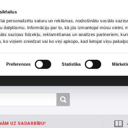
sīkfailus
lai personalizētu saturu un reklāmas, nodrošinātu sociālo saziņa
u datplūsmu. Informāciju par to, kā jūs izmantojat mūsu vietni, 
ās saziņas līdzekļu, reklamēšanas un analīzes partneriem, kuri
u, ko viņiem sniedzat vai ko viņi apkopo, kad lietojat viņu pakal
Preferences
Statistika
Mārketi
NĀM UZ SADARBĪBU!