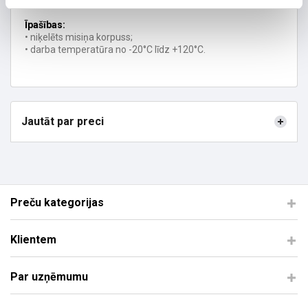
Serija
Īpašības:
• niķelēts misiņa korpuss;
• darba temperatūra no -20°C līdz +120°C.
Jautāt par preci
Preču kategorijas
Klientem
Par uzņēmumu