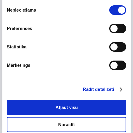
Preces apraksts
Piekrišanas
Uzdot jautājumu par preci
Nepieciešams
izvēle
Preferences
Preces apraksts
Statistika
Ražotājs
Arco
Augstums, mm
81.87
Mārketings
Platums, mm
31.75
Dziļums, mm
151
Rādīt detalizēti
Izgatavots no
Savienojuma diametrs
31.75
Atļaut visu
Tips
Maks. darba spiediens, bar
Noraidīt
Garantijas termiņš, mēn.
24