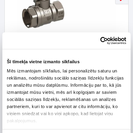
Šī tīmekļa vietne izmanto sīkfailus
Mēs izmantojam sīkfailus, lai personalizētu saturu un
reklāmas, nodrošinātu sociālo saziņas līdzekļu funkcijas
23,68 € *
un analizētu mūsu datplūsmu. Informāciju par to, kā jūs
izmantojat mūsu vietni, mēs arī kopīgojam ar saviem
29,60 €
*Detalizētāku informāciju un cenu meklēt
sociālās saziņas līdzekļu, reklamēšanas un analīzes
partneriem, kuri to var apvienot ar citu informāciju, ko
viņiem sniedzat vai ko viņi apkopo, kad lietojat viņu
pakalpojumus.