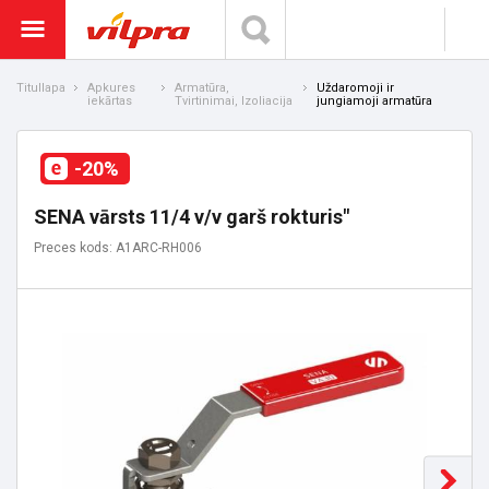
Titullapa
Apkures
Armatūra,
Uždaromoji ir
iekārtas
Tvirtinimai, Izoliacija
jungiamoji armatūra
-20%
SENA vārsts 11/4 v/v garš rokturis"
Preces kods: A1ARC-RH006