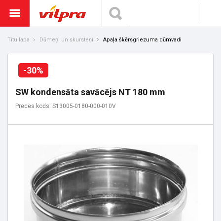
Titullapa
Dūmeņi un skursteņi
Apaļa šķērsgriezuma dūmvadi
-30%
SW kondensāta savācējs NT 180 mm
Preces kods: S13005-0180-000-010V