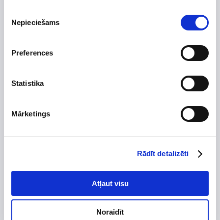
Uzdot jautājumu par preci
Piekrišanas
Nepieciešams
izvēle
Preferences
Preces apraksts
Statistika
Ražotājs
Vilpros Pramonė
Augstums, mm
100
Platums, mm
180
Mārketings
Dziļums, mm
180
Izgatavots no
Rādīt detalizēti
Skursteņa diametrs, mm
Tips
Atļaut visu
Dūmvadu ieliktņu sistēma ir paredzēta sadegšanas
produktu likvidēšanai no apkures iekārtām ar dabisku vilkmi.
Sistēma tiek uzstādīta esošajos mūra skursteņos.
Noraidīt
Darba temperatūra <= 600 ° C.