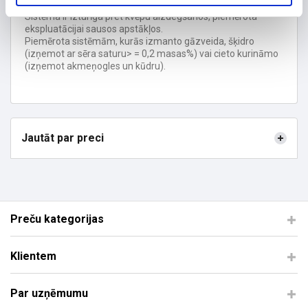
Izgatavota no nerūsējošā tērauda EN 1.4404
Sistēma ir izturīga pret kvēpu aizdegšanos, piemērota
ekspluatācijai sausos apstākļos.
Piemērota sistēmām, kurās izmanto gāzveida, šķidro
(izņemot ar sēra saturu> = 0,2 masas%) vai cieto kurināmo
(izņemot akmeņogles un kūdru).
Jautāt par preci
Preču kategorijas
Klientem
Par uzņēmumu