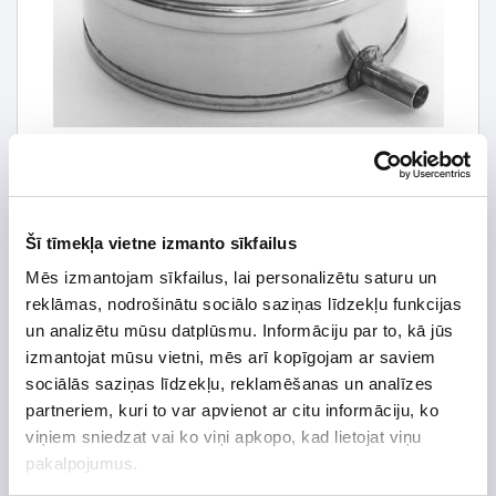
Šī tīmekļa vietne izmanto sīkfailus
Mēs izmantojam sīkfailus, lai personalizētu saturu un
21,13 € *
reklāmas, nodrošinātu sociālo saziņas līdzekļu funkcijas
un analizētu mūsu datplūsmu. Informāciju par to, kā jūs
30,19 €
*Detalizētāku informāciju un cenu meklēt
izmantojat mūsu vietni, mēs arī kopīgojam ar saviem
sociālās saziņas līdzekļu, reklamēšanas un analīzes
partneriem, kuri to var apvienot ar citu informāciju, ko
viņiem sniedzat vai ko viņi apkopo, kad lietojat viņu
pakalpojumus.
Preces apraksts