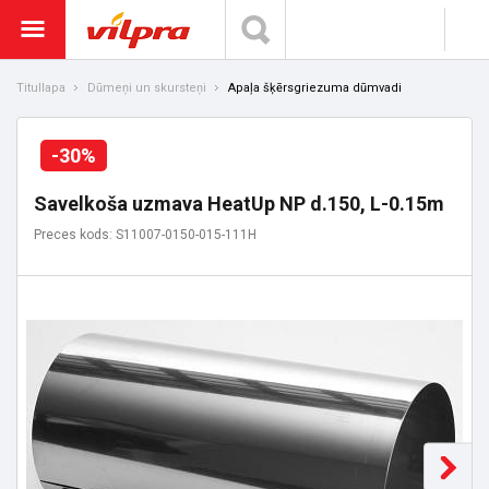
Titullapa
Dūmeņi un skursteņi
Apaļa šķērsgriezuma dūmvadi
-30%
Savelkoša uzmava HeatUp NP d.150, L-0.15m
Preces kods: S11007-0150-015-111H