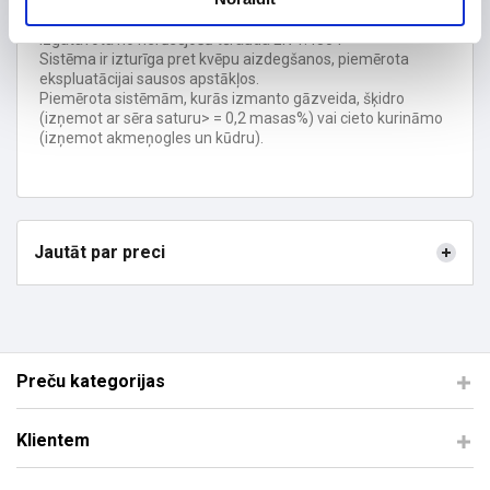
Sistēma tiek uzstādīta esošajos mūra skursteņos.
Darba temperatūra <= 600 ° C.
Izgatavota no nerūsējošā tērauda EN 1.4304
Sistēma ir izturīga pret kvēpu aizdegšanos, piemērota
ekspluatācijai sausos apstākļos.
Piemērota sistēmām, kurās izmanto gāzveida, šķidro
(izņemot ar sēra saturu> = 0,2 masas%) vai cieto kurināmo
(izņemot akmeņogles un kūdru).
Jautāt par preci
Preču kategorijas
Klientem