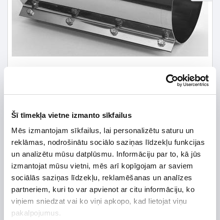
Šī tīmekļa vietne izmanto sīkfailus
Mēs izmantojam sīkfailus, lai personalizētu saturu un
13,06 € *
reklāmas, nodrošinātu sociālo saziņas līdzekļu funkcijas
un analizētu mūsu datplūsmu. Informāciju par to, kā jūs
18,66 €
*Detalizētāku informāciju un cenu meklēt
izmantojat mūsu vietni, mēs arī kopīgojam ar saviem
sociālās saziņas līdzekļu, reklamēšanas un analīzes
partneriem, kuri to var apvienot ar citu informāciju, ko
viņiem sniedzat vai ko viņi apkopo, kad lietojat viņu
pakalpojumus.
Preces apraksts