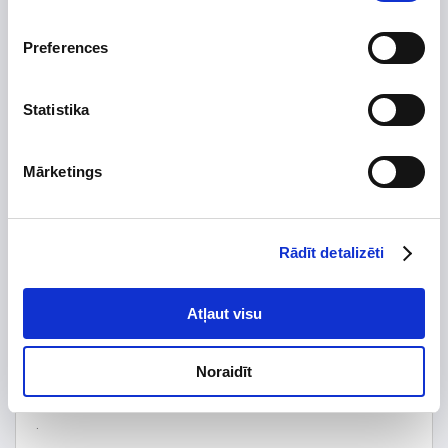
Preces apraksts
Uzdot jautājumu par preci
Preferences
Statistika
Preces apraksts
Mārketings
Ražotājs
Augstums, mm
15
Platums, mm
30
Rādīt detalizēti
Dziļums, mm
1
Izgatavots no
Atļaut visu
Tips
Izolācijas biezums, mm
Noraidīt
Garantijas termiņš, mēn.
24
.