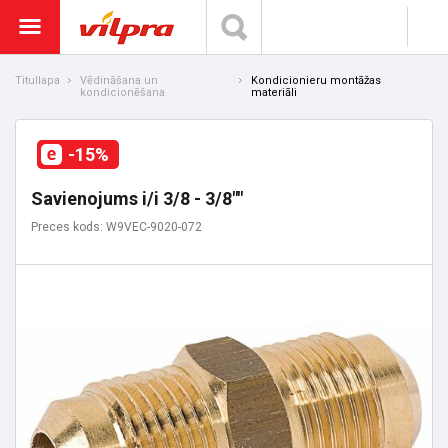
Titullapa
Vēdināšana un
Kondicionieru montāžas
kondicionēšana
materiāli
-15%
Savienojums i/i 3/8 - 3/8""
Preces kods: W9VEC-9020-072