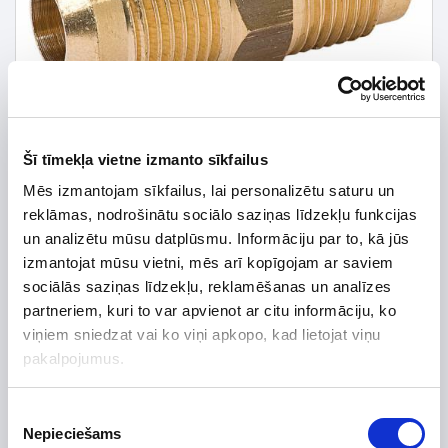
Šī tīmekļa vietne izmanto sīkfailus
Mēs izmantojam sīkfailus, lai personalizētu saturu un
reklāmas, nodrošinātu sociālo saziņas līdzekļu funkcijas
un analizētu mūsu datplūsmu. Informāciju par to, kā jūs
izmantojat mūsu vietni, mēs arī kopīgojam ar saviem
3,46 € *
sociālās saziņas līdzekļu, reklamēšanas un analīzes
partneriem, kuri to var apvienot ar citu informāciju, ko
4,07 €
*Detalizētāku informāciju un cenu meklēt
viņiem sniedzat vai ko viņi apkopo, kad lietojat viņu
pakalpojumus.
Piekrišanas
Nepieciešams
izvēle