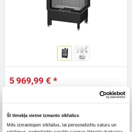
5 969,99 € *
*Detalizētāku informāciju un cenu meklēt
Užsakomoji prekė. Teirautis tel.:
+370 656 75421
Šī tīmekļa vietne izmanto sīkfailus
Mēs izmantojam sīkfailus, lai personalizētu saturu un
reklāmas, nodrošinātu sociālo saziņas līdzekļu funkcijas