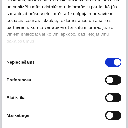
Preces apraksts
un analizētu mūsu datplūsmu. Informāciju par to, kā jūs
Uzdot jautājumu par preci
izmantojat mūsu vietni, mēs arī kopīgojam ar saviem
sociālās saziņas līdzekļu, reklamēšanas un analīzes
partneriem, kuri to var apvienot ar citu informāciju, ko
viņiem sniedzat vai ko viņi apkopo, kad lietojat viņu
pakalpojumus.
Preces apraksts
Ražotājs
Piekrišanas
Nepieciešams
izvēle
Augstums, mm
1626
Platums, mm
757
Preferences
Dziļums, mm
507
Efektivitātes klase
A+
Statistika
Efektivitāte
Izgatavots no
Mārketings
Degvielas veids
Skursteņa diametrs, mm