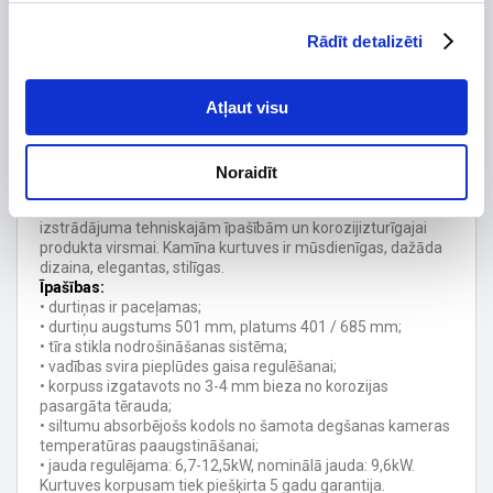
Stikla forma
Rādīt detalizēti
Tips
Garantijas termiņš, mēn.
24
Atļaut visu
Gaisa savienojums, mm
Spartherm ir viens no lielākajiem kamīnu kurtuvju
Noraidīt
ražotājiem Vācijā. Uzņēmuma produkcijai ir raksturīga
nevainojama kvalitāte. Liela uzmanība tiek pievērsta
izstrādājuma tehniskajām īpašībām un korozijizturīgajai
produkta virsmai. Kamīna kurtuves ir mūsdienīgas, dažāda
dizaina, elegantas, stilīgas.
Īpašības:
• durtiņas ir paceļamas;
• durtiņu augstums 501 mm, platums 401 / 685 mm;
• tīra stikla nodrošināšanas sistēma;
• vadības svira pieplūdes gaisa regulēšanai;
• korpuss izgatavots no 3-4 mm bieza no korozijas
pasargāta tērauda​​;
• siltumu absorbējošs kodols no šamota degšanas kameras
temperatūras paaugstināšanai;
• jauda regulējama: 6,7-12,5kW, nominālā jauda: 9,6kW.
Kurtuves korpusam tiek piešķirta 5 gadu garantija.