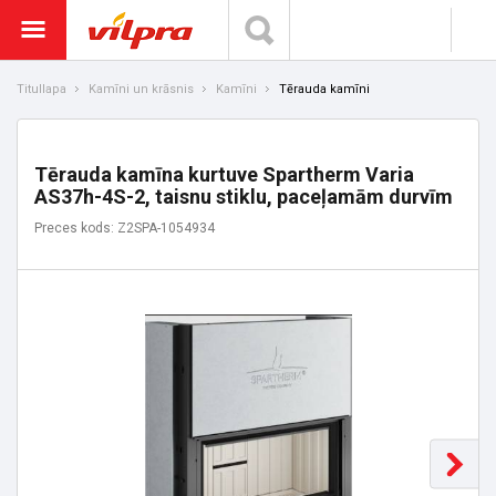
Titullapa
Kamīni un krāsnis
Kamīni
Tērauda kamīni
Tērauda kamīna kurtuve Spartherm Varia
AS37h-4S-2, taisnu stiklu, paceļamām durvīm
Preces kods: Z2SPA-1054934