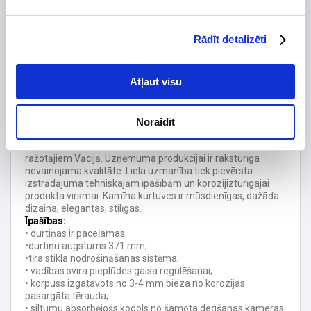
Degvielas veids
Rādīt detalizēti
Skursteņa diametrs, mm
Stikla forma
Atļaut visu
Tips
Maks. jauda (kW) līdz
9.1
Noraidīt
Gaisa savienojums, mm
Spartherm
- ir viens no lielākajiem kamīnu kurtuvju
ražotājiem Vācijā. Uzņēmuma produkcijai ir raksturīga
nevainojama kvalitāte. Liela uzmanība tiek pievērsta
izstrādājuma tehniskajām īpašībām un korozijizturīgajai
produkta virsmai. Kamīna kurtuves ir mūsdienīgas, dažāda
dizaina, elegantas, stilīgas.
Īpašības:
• durtiņas ir paceļamas;
•durtiņu augstums 371 mm;
•tīra stikla nodrošināšanas sistēma;
• vadības svira pieplūdes gaisa regulēšanai;
• korpuss izgatavots no 3-4 mm bieza no korozijas
pasargāta tērauda​​;
• siltumu absorbējošs kodols no šamota degšanas kameras