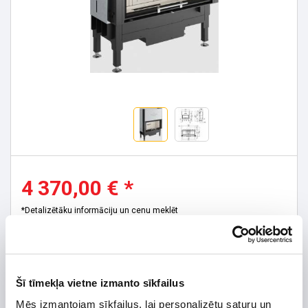
4 370,00 € *
*Detalizētāku informāciju un cenu meklēt
Ražojuma datu lapa
Šī tīmekļa vietne izmanto sīkfailus
Užsakomoji prekė. Teirautis tel.:
+370 656 75421
Mēs izmantojam sīkfailus, lai personalizētu saturu un