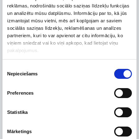
reklāmas, nodrošinātu sociālo saziņas līdzekļu funkcijas
un analizētu mūsu datplūsmu. Informāciju par to, kā jūs
izmantojat mūsu vietni, mēs arī kopīgojam ar saviem
Preces apraksts
sociālās saziņas līdzekļu, reklamēšanas un analīzes
Uzdot jautājumu par preci
partneriem, kuri to var apvienot ar citu informāciju, ko
viņiem sniedzat vai ko viņi apkopo, kad lietojat viņu
pakalpojumus.
Piekrišanas
Preces apraksts
Nepieciešams
izvēle
Ražotājs
Augstums, mm
1212
Preferences
Platums, mm
916
Dziļums, mm
434
Statistika
Efektivitātes klase
A+
Efektivitāte
Mārketings
Izgatavots no