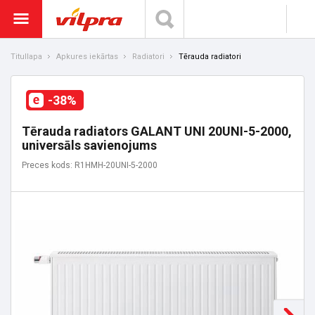
Titullapa
Apkures iekārtas
Radiatori
Tērauda radiatori
-38%
Tērauda radiators GALANT UNI 20UNI-5-2000,
universāls savienojums
Preces kods: R1HMH-20UNI-5-2000