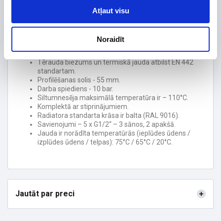
Atļaut visu
Veidlapa
Īpatnības:
Noraidīt
Tērauda radiatori universālam pieslēgumam,
izgatavoti no kvalitatīva tērauda DC01.
Tērauda biezums un termiskā jauda atbilst EN 442
standartam.
Profilēšanas solis - 55 mm.
Darba spiediens - 10 bar.
Siltumnesēja maksimālā temperatūra ir – 110°C.
Komplektā ar stiprinājumiem.
Radiatora standarta krāsa ir balta (RAL 9016).
Savienojumi – 5 x G1/2“ – 3 sānos, 2 apakšā.
Jauda ir norādīta temperatūrās (ieplūdes ūdens /
izplūdes ūdens / telpas): 75°C / 65°C / 20°C.
Jautāt par preci