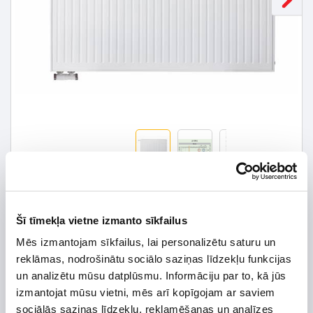
182,04 € *
Šī tīmekļa vietne izmanto sīkfailus
293,61 €
*Detalizētāku informāciju un cenu meklēt
Mēs izmantojam sīkfailus, lai personalizētu saturu un
reklāmas, nodrošinātu sociālo saziņas līdzekļu funkcijas
un analizētu mūsu datplūsmu. Informāciju par to, kā jūs
izmantojat mūsu vietni, mēs arī kopīgojam ar saviem
sociālās saziņas līdzekļu, reklamēšanas un analīzes