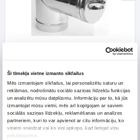
Šī tīmekļa vietne izmanto sīkfailus
Mēs izmantojam sīkfailus, lai personalizētu saturu un
49,42 € *
reklāmas, nodrošinātu sociālo saziņas līdzekļu funkcijas
un analizētu mūsu datplūsmu. Informāciju par to, kā jūs
70,60 €
*Detalizētāku informāciju un cenu meklēt
izmantojat mūsu vietni, mēs arī kopīgojam ar saviem
sociālās saziņas līdzekļu, reklamēšanas un analīzes
partneriem, kuri to var apvienot ar citu informāciju, ko
viņiem sniedzat vai ko viņi apkopo, kad lietojat viņu
pakalpojumus.
Preces apraksts