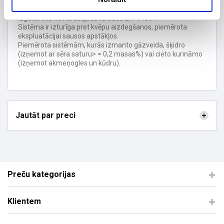
Sistēma tiek uzstādīta esošajos mūra skursteņos.
Darba temperatūra <= 600 ° C.
Izgatavota no nerūsējošā tērauda EN 1.4304
Sistēma ir izturīga pret kvēpu aizdegšanos, piemērota
ekspluatācijai sausos apstākļos.
Piemērota sistēmām, kurās izmanto gāzveida, šķidro
(izņemot ar sēra saturu> = 0,2 masas%) vai cieto kurināmo
(izņemot akmeņogles un kūdru).
Jautāt par preci
Preču kategorijas
Klientem