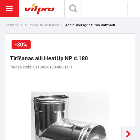
Titullapa
Dūmeņi un skursteņi
Apaļa šķērsgriezuma dūmvadi
-30%
Tīrīšanas aili HeatUp NP d.180
Preces kods: S11002-0180-000-111H