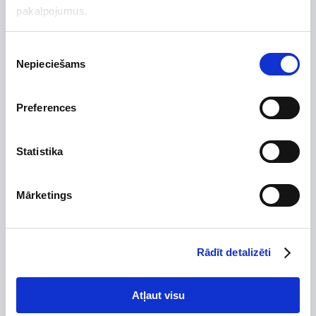
Uzdot jautājumu par preci
pakalpojumus.
Piekrišanas
Nepieciešams
izvēle
Preces apraksts
Preferences
Ražotājs
Vilpros Pramonė
Augstums, mm
500
Statistika
Platums, mm
230
Dziļums, mm
315
Mārketings
Izgatavots no
Skursteņa diametrs, mm
Tips
Rādīt detalizēti
Stūra
Garantijas termiņš, mēn.
24
Atļaut visu
T-gabals zars, mm