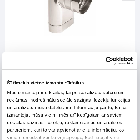
Šī tīmekļa vietne izmanto sīkfailus
44,26 € *
Mēs izmantojam sīkfailus, lai personalizētu saturu un
63,22 €
*Detalizētāku informāciju un cenu meklēt
reklāmas, nodrošinātu sociālo saziņas līdzekļu funkcijas
un analizētu mūsu datplūsmu. Informāciju par to, kā jūs
izmantojat mūsu vietni, mēs arī kopīgojam ar saviem
sociālās saziņas līdzekļu, reklamēšanas un analīzes
partneriem, kuri to var apvienot ar citu informāciju, ko
Preces apraksts
viņiem sniedzat vai ko viņi apkopo, kad lietojat viņu