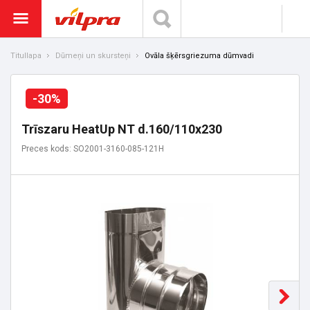
Titullapa
Dūmeņi un skursteņi
Ovāla šķērsgriezuma dūmvadi
-30%
Trīszaru HeatUp NT d.160/110x230
Preces kods: SO2001-3160-085-121H