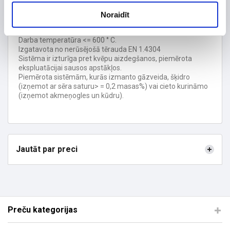
Dūmvadu ieliktņu sistēma ir paredzēta sadegšanas
Noraidīt
produktu likvidēšanai no apkures iekārtām ar dabisku vilkmi.
Sistēma tiek uzstādīta esošajos mūra skursteņos.
Darba temperatūra <= 600 ° C.
Izgatavota no nerūsējošā tērauda EN 1.4304
Sistēma ir izturīga pret kvēpu aizdegšanos, piemērota
ekspluatācijai sausos apstākļos.
Piemērota sistēmām, kurās izmanto gāzveida, šķidro
(izņemot ar sēra saturu> = 0,2 masas%) vai cieto kurināmo
(izņemot akmeņogles un kūdru).
Jautāt par preci
Preču kategorijas