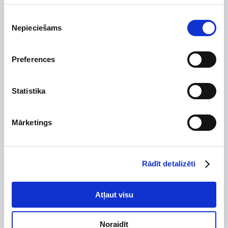
Uzdot jautājumu par preci
Piekrišanas
Nepieciešams
izvēle
Preferences
Preces apraksts
Ražotājs
Statistika
Augstums, mm
220
Platums, mm
165
Mārketings
Dziļums, mm
80
Izgatavots no
Krāsa
melna
Rādīt detalizēti
Skursteņa diametrs, mm
Tips
Atļaut visu
Stūra
Garantijas termiņš, mēn.
24
Noraidīt