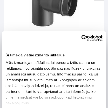
Šī tīmekļa vietne izmanto sīkfailus
Mēs izmantojam sīkfailus, lai personalizētu saturu un
34,50 € *
reklāmas, nodrošinātu sociālo saziņas līdzekļu funkcijas
un analizētu mūsu datplūsmu. Informāciju par to, kā jūs
46,00 €
*Detalizētāku informāciju un cenu meklēt
izmantojat mūsu vietni, mēs arī kopīgojam ar saviem
sociālās saziņas līdzekļu, reklamēšanas un analīzes
partneriem, kuri to var apvienot ar citu informāciju, ko
viņiem sniedzat vai ko viņi apkopo, kad lietojat viņu
pakalpojumus.
Preces apraksts