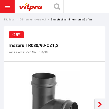
Titullapa
Dūmeņi un skursteņi
Skursteņi kamīniem un krāsnīm
-25%
Trīszaru TR080/90-CZ1,2
Preces kods: Z7DAR-TR80/90