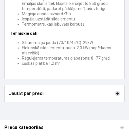
Emaljas slānis tiek fiksēts, karsējot to 850 grādu
temperatūrā, padarot pārklājumu īpaši izturīgu.
Magnija anoda aizsardzība
Iespēja uzstādīt sildelementu
Termometrs, kas iebūvēts korpusā
Tehniskie dati:
Siltummaiņa jauda (70/10/45°C): 29kW
Elektriskā sildelementa jauda: 2,0 kW (nopērkams
atsevišķi)
Regulējams temperatūras diapazons: 8–77 grādi.
2
čūskas platība 1,2 m
Jautāt par preci
Preču kategorijas