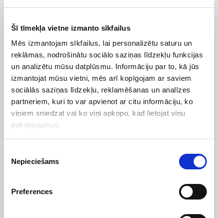
Šī tīmekļa vietne izmanto sīkfailus
Preces apraksts
Mēs izmantojam sīkfailus, lai personalizētu saturu un
Uzdot jautājumu par preci
reklāmas, nodrošinātu sociālo saziņas līdzekļu funkcijas
un analizētu mūsu datplūsmu. Informāciju par to, kā jūs
izmantojat mūsu vietni, mēs arī kopīgojam ar saviem
sociālās saziņas līdzekļu, reklamēšanas un analīzes
Preces apraksts
partneriem, kuri to var apvienot ar citu informāciju, ko
viņiem sniedzat vai ko viņi apkopo, kad lietojat viņu
Ražotājs
pakalpojumus.
Augstums, mm
1300
Platums, mm
455
Piekrišanas
Nepieciešams
izvēle
Dziļums, mm
455
Efektivitātes klase
C
Preferences
Izgatavots no
Skaļums