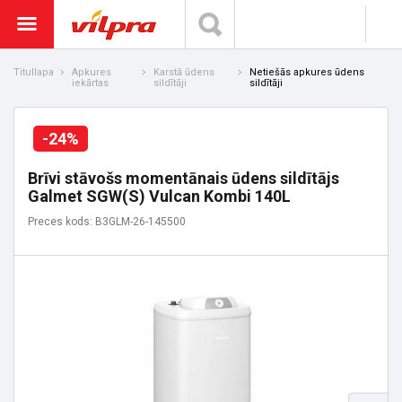
Titullapa
Apkures
Karstā ūdens
Netiešās apkures ūdens
iekārtas
sildītāji
sildītāji
-24%
Brīvi stāvošs momentānais ūdens sildītājs
Galmet SGW(S) Vulcan Kombi 140L
Preces kods: B3GLM-26-145500