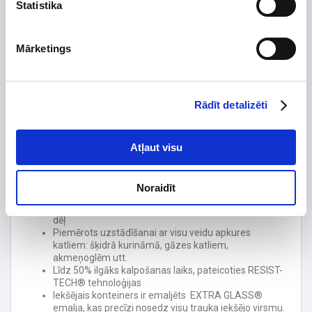
Statistika
Tips
Izolācijas biezums, mm
Mārketings
Ūdens tilpums, ltr
140
Montāžas tips
Maks. darba spiediens, bar
Rādīt detalizēti
Garantijas termiņš, mēn.
24
Funkcijas:
Atļaut visu
Brīvstāvošs ātrgaitas ūdens sildītājs (pieejama pie
sienas piestiprināta versija)
Piemērots pieslēgšanai apkures sistēmai ar gāzes
Noraidīt
katliem;
Ātrāka ūdens sagatavošana lielāka spoles virsmas
dēļ
Piemērots uzstādīšanai ar visu veidu apkures
katliem: šķidrā kurināmā, gāzes katliem,
akmeņoglēm utt.
Līdz 50% ilgāks kalpošanas laiks, pateicoties RESIST-
TECH® tehnoloģijas
Iekšējais konteiners ir emaljēts
EXTRA GLASS®
emalja, kas precīzi nosedz visu trauka iekšējo virsmu.