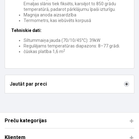
Emaljas slānis tiek fiksēts, karsējot to 850 grādu
temperatūrā, padarot pārklājumu īpaši izturīgu.
Magnija anoda aizsardzība
Termometrs, kas iebūvēts korpusā
Tehniskie dati:
Siltummaiņa jauda (70/10/45°C): 39kW
Regulējams temperatūras diapazons: 8–77 grādi.
2
čūskas platība 1,6 m
Jautāt par preci
Preču kategorijas
Klientem