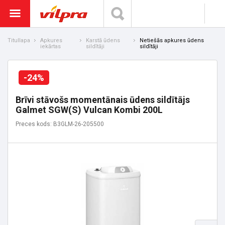
Titullapa
Apkures
Karstā ūdens
Netiešās apkures ūdens
iekārtas
sildītāji
sildītāji
-24%
Brīvi stāvošs momentānais ūdens sildītājs
Galmet SGW(S) Vulcan Kombi 200L
Preces kods: B3GLM-26-205500