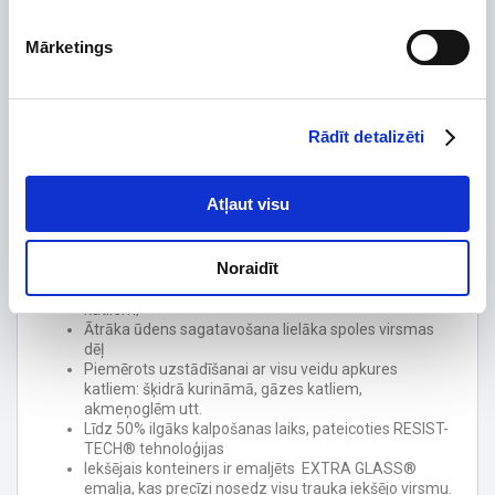
Tips
Izolācijas biezums, mm
Mārketings
Ūdens tilpums, ltr
194
Montāžas tips
Rādīt detalizēti
Maks. darba spiediens, bar
Garantijas termiņš, mēn.
24
Atļaut visu
Funkcijas:
Brīvstāvošs ātrgaitas ūdens sildītājs (pieejama pie
Noraidīt
sienas piestiprināta versija)
Piemērots pieslēgšanai apkures sistēmai ar gāzes
katliem;
Ātrāka ūdens sagatavošana lielāka spoles virsmas
dēļ
Piemērots uzstādīšanai ar visu veidu apkures
katliem: šķidrā kurināmā, gāzes katliem,
akmeņoglēm utt.
Līdz 50% ilgāks kalpošanas laiks, pateicoties RESIST-
TECH® tehnoloģijas
Iekšējais konteiners ir emaljēts
EXTRA GLASS®
emalja, kas precīzi nosedz visu trauka iekšējo virsmu.