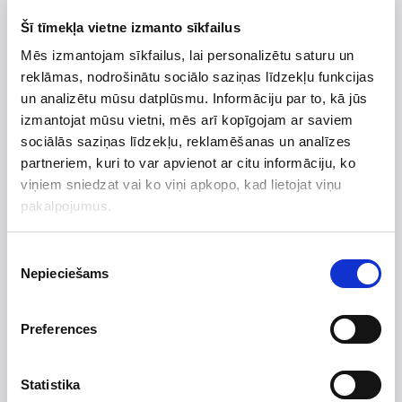
Šī tīmekļa vietne izmanto sīkfailus
Mēs izmantojam sīkfailus, lai personalizētu saturu un
Preces apraksts
reklāmas, nodrošinātu sociālo saziņas līdzekļu funkcijas
Uzdot jautājumu par preci
un analizētu mūsu datplūsmu. Informāciju par to, kā jūs
izmantojat mūsu vietni, mēs arī kopīgojam ar saviem
sociālās saziņas līdzekļu, reklamēšanas un analīzes
partneriem, kuri to var apvienot ar citu informāciju, ko
Preces apraksts
viņiem sniedzat vai ko viņi apkopo, kad lietojat viņu
pakalpojumus.
Ražotājs
Augstums, mm
1190
Piekrišanas
Nepieciešams
izvēle
Platums, mm
650
Dziļums, mm
650
Preferences
Efektivitātes klase
C
Izgatavots no
Statistika
Skaļums