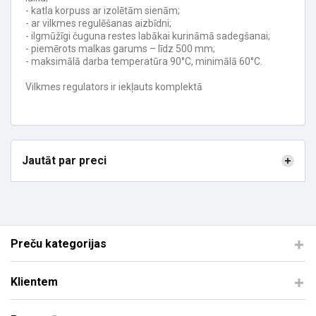
- katla korpuss ar izolētām sienām;
- ar vilkmes regulēšanas aizbīdni;
- ilgmūžīgi čuguna restes labākai kurināmā sadegšanai;
- piemērots malkas garums – līdz 500 mm;
- maksimālā darba temperatūra 90°C, minimālā 60°C.
Vilkmes regulators ir iekļauts komplektā
Jautāt par preci
Preču kategorijas
Klientem