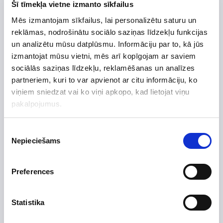
Šī tīmekļa vietne izmanto sīkfailus
Užsakomoji prekė. Teirautis tel.:
+370 656 75421
Mēs izmantojam sīkfailus, lai personalizētu saturu un
reklāmas, nodrošinātu sociālo saziņas līdzekļu funkcijas
un analizētu mūsu datplūsmu. Informāciju par to, kā jūs
izmantojat mūsu vietni, mēs arī kopīgojam ar saviem
Preces apraksts
sociālās saziņas līdzekļu, reklamēšanas un analīzes
Uzdot jautājumu par preci
partneriem, kuri to var apvienot ar citu informāciju, ko
viņiem sniedzat vai ko viņi apkopo, kad lietojat viņu
pakalpojumus.
Preces apraksts
Piekrišanas
Nepieciešams
izvēle
Ražotājs
Augstums, mm
1200
Preferences
Platums, mm
570
Dziļums, mm
860
Statistika
Efektivitātes klase
A+
Efektivitāte