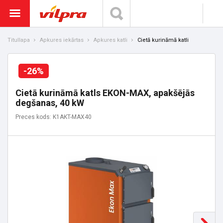
Titullapa
Apkures iekārtas
Apkures katli
Cietā kurināmā katli
-26%
Cietā kurināmā katls EKON-MAX, apakšējās
degšanas, 40 kW
Preces kods: K1AKT-MAX40