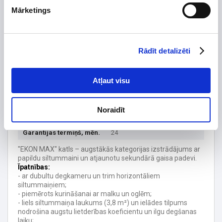
Mārketings
Izgatavots no
Skursteņa diametrs, mm
Skaļums
Rādīt detalizēti
Tips
Ūdens tilpums, ltr
115
Atļaut visu
Maks. darba spiediens, bar
Paredzēts telpām līdz, m²
400
Noraidīt
Degvielas uzlāde, dm3
Garantijas termiņš, mēn.
24
"EKON MAX" katls – augstākās kategorijas izstrādājums ar
papildu siltummaini un atjaunotu sekundārā gaisa padevi.
Īpatnības:
- ar dubultu degkameru un trim horizontāliem
siltummaiņiem;
- piemērots kurināšanai ar malku un oglēm;
- liels siltummaiņa laukums (3,8 m²) un ielādes tilpums
nodrošina augstu lietderības koeficientu un ilgu degšanas
laiku;