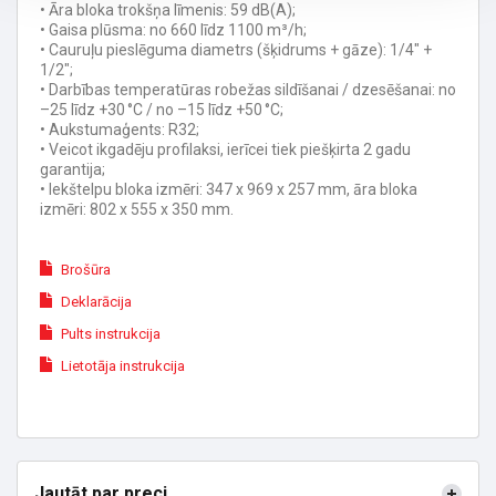
• Āra bloka trokšņa līmenis: 59 dB(A);
• Gaisa plūsma: no 660 līdz 1100 m³/h;
• Cauruļu pieslēguma diametrs (šķidrums + gāze): 1/4" +
1/2";
• Darbības temperatūras robežas sildīšanai / dzesēšanai: no
–25 līdz +30 °C / no –15 līdz +50 °C;
• Aukstumaģents: R32;
• Veicot ikgadēju profilaksi, ierīcei tiek piešķirta 2 gadu
garantija;
• Iekštelpu bloka izmēri: 347 x 969 x 257 mm, āra bloka
izmēri: 802 x 555 x 350 mm.
Brošūra
Deklarācija
Pults instrukcija
Lietotāja instrukcija
Jautāt par preci