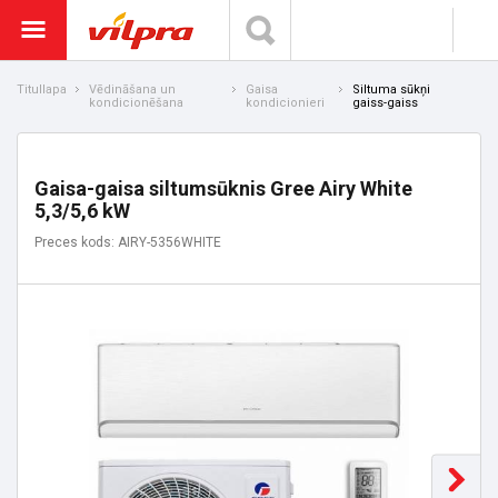
Titullapa
Vēdināšana un
Gaisa
Siltuma sūkņi
kondicionēšana
kondicionieri
gaiss-gaiss
Gaisa-gaisa siltumsūknis Gree Airy White
5,3/5,6 kW
Preces kods: AIRY-5356WHITE