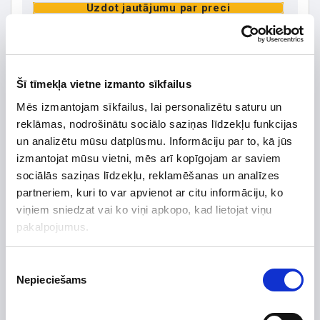
Uzdot jautājumu par preci
Šī tīmekļa vietne izmanto sīkfailus
Preces apraksts
Mēs izmantojam sīkfailus, lai personalizētu saturu un
Ražotājs
GREE electric appliances
reklāmas, nodrošinātu sociālo saziņas līdzekļu funkcijas
un analizētu mūsu datplūsmu. Informāciju par to, kā jūs
Augstums, mm
347
izmantojat mūsu vietni, mēs arī kopīgojam ar saviem
Platums, mm
1110
sociālās saziņas līdzekļu, reklamēšanas un analīzes
Dziļums, mm
257
partneriem, kuri to var apvienot ar citu informāciju, ko
Efektivitātes klase
A++
viņiem sniedzat vai ko viņi apkopo, kad lietojat viņu
pakalpojumus.
Efektivitāte
Krāsa
balta
Piekrišanas
Tips
Nepieciešams
izvēle
Maks. jauda (kW) līdz
5.6
Garantijas termiņš, mēn.
24